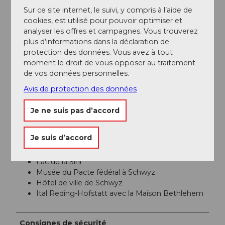
Informations supplémentaires / Liens
Sur ce site internet, le suivi, y compris à l’aide de
cookies, est utilisé pour pouvoir optimiser et
www.alpen-paesse.ch/de/alpenpaesse/pragelpass/
analyser les offres et campagnes. Vous trouverez
plus d’informations dans la déclaration de
Auteur(e)
protection des données. Vous avez à tout
moment le droit de vous opposer au traitement
Schwyz Tourismus
de vos données personnelles.
Organisation
Avis de protection des données
Schwyz Tourismus
Je ne suis pas d’accord
Conseil de l'auteur
Je suis d’accord
Lac de Klöntal
Lac de la Sihl
Musée du Pacte fédéral à Schwyz
Hôtel de ville de Schwyz
Ital Reding-Hofstatt avec la Maison Bethlehem
Consignes de sécurité