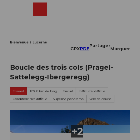
T
o
Webcams
Recherche
Menu
Shop
c
o
n
t
e
Bienvenue à Lucerne
Partager
n
GPX
PDF
Marquer
t
Boucle des trois cols (Pragel-
Sattelegg-Ibergeregg)
Conseil
117,60 km de long
Circuit
Difficulté: difficile
Condition: très difficile
Superbe panorama
Vélo de course