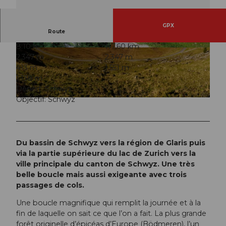
GPX
Route
8:10 h
117,60 km
© Schwyz Tourismus, Ferien- und Ausflugsregi
© Schwyz Tourismus, Ferien- und Ausflugsregi
2.347 m
2.347 m
on Schwyz
on Schwyz
413 m
1.551 m
1.138 m
Départ: Schwyz
Objectif: Schwyz
© Schwyz Tourismus, Ferien- und Ausflugsregion Schwyz
Du bassin de Schwyz vers la région de Glaris puis
via la partie supérieure du lac de Zurich vers la
ville principale du canton de Schwyz. Une très
belle boucle mais aussi exigeante avec trois
passages de cols.
Une boucle magnifique qui remplit la journée et à la
fin de laquelle on sait ce que l’on a fait. La plus grande
forêt originelle d’épicéas d’Europe (Bödmeren), l’un