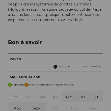
des plus grands systèmes de grottes du monde
(Hölloch), la région karstique sauvage du col de Pragel
ainsi que les lacs sont presque irréellement beaux sur
ce parcours et compensent tous les efforts.
Bon à savoir
Pavés
Rue (40%)
Asphalte (60%)
Meilleure saison
approprié
selon les conditions météorologiques
Jan
Fév
Mar
Avr
Mai
Jui
Jui
Aoû
Sep
Oct
Nov
Déc