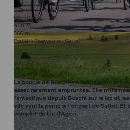
2:25 h
696 m
448 m
566 m
© Xaver Büeler, Schwyz Tourismus
Départ: Seewen ou Sattel
La boucle de Böschi est heureusement co
assez rarement empruntée. Elle offre néa
fantastique depuis Böschi sur le lac et l
elle vaut la peine si l'on part de Sattel. E
complet du lac d'Ägeri.