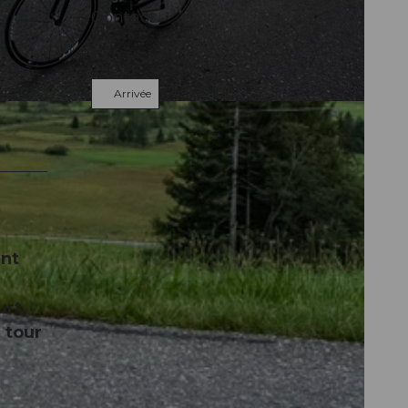
Contact
6423
Seewen
Arrivée
ent
e
urt,
e tour