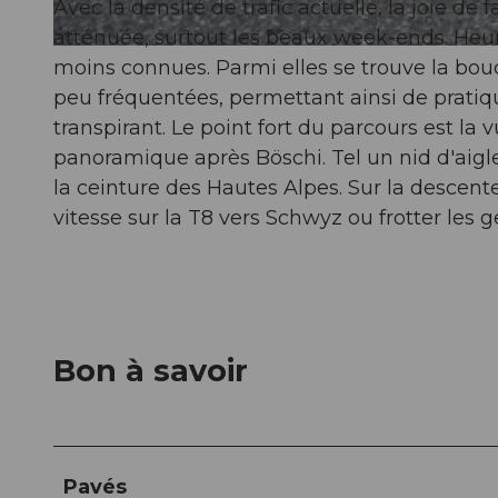
Avec la densité de trafic actuelle, la joie de 
atténuée, surtout les beaux week-ends. Heur
© Xaver Büeler, Schwyz Tourismus
moins connues. Parmi elles se trouve la bo
peu fréquentées, permettant ainsi de prati
transpirant. Le point fort du parcours est la
panoramique après Böschi. Tel un nid d'aigle
la ceinture des Hautes Alpes. Sur la descente 
vitesse sur la T8 vers Schwyz ou frotter les
Bon à savoir
Pavés