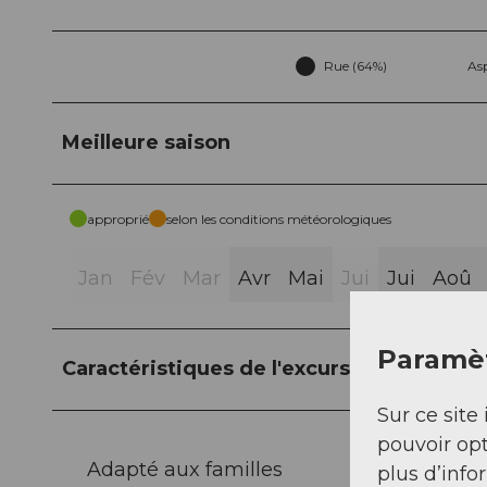
Rue (64%)
As
Meilleure saison
approprié
selon les conditions météorologiques
Jan
Fév
Mar
Avr
Mai
Jui
Jui
Aoû
Paramèt
Caractéristiques de l'excursion
Sur ce site 
pouvoir opt
Adapté aux familles
plus d’info