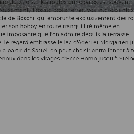
faire du vélo sur les routes principales est souvent
eusement, il existe des alternatives intéressante
ucle de Böschi, qui emprunte exclusivement des ro
quer son hobby en toute tranquillité même en
 vue imposante que l'on admire depuis la terrasse
, le regard embrasse le lac d'Ägeri et Morgarten j
à partir de Sattel, on peut choisir entre foncer à 
 genoux dans les virages d'Ecce Homo jusqu'à Stein