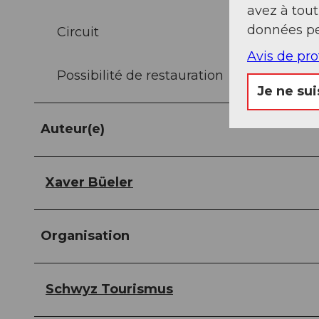
avez à tou
données pe
Circuit
Avis de pr
Possibilité de restauration
Je ne sui
Auteur(e)
Xaver Büeler
Organisation
Schwyz Tourismus