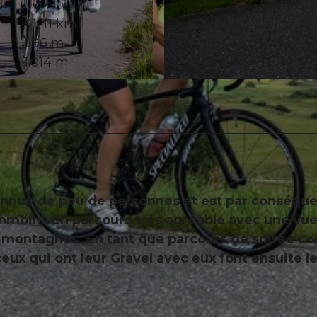
41,41 km
696 m
1.014 m
© Xaver Büeler, Schwyz Tourismus
nnue de peu de personnes et est par conséqu
nmoins un parcours très agréable avec une vu
es montagnes. En tant que parcours de soirée co
t ceux qui ont leur Gravel avec eux font ensuite l