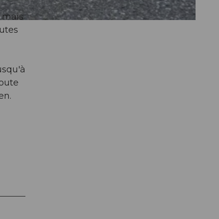
s mais
utes
usqu'à
toute
en.