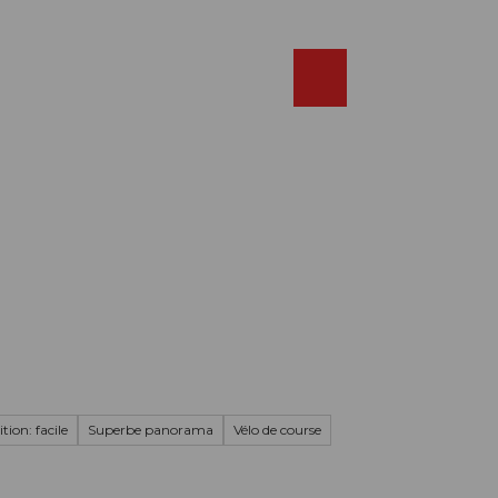
Réserver
FR
Webcams
Recherche
Shop
tion: facile
Superbe panorama
Vélo de course