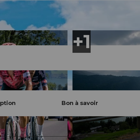
ption
Bon à savoir