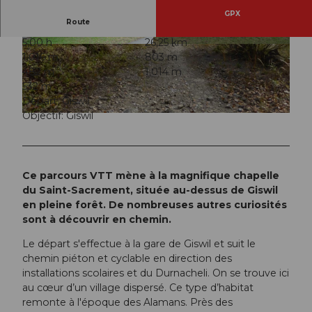
GPX
Route
5:00 h
26,25 km
© Obwalden Tourismus, Bikegenoss Zentralsch
© Obwalden Tourismus, Bikegenoss Zentralsch
1.016 m
803 m
weiz
weiz
482 m
1.014 m
532 m
Départ: Giswil
Objectif: Giswil
© Obwalden Tourismus, Bikegenoss Zentralschweiz
Ce parcours VTT mène à la magnifique chapelle
du Saint-Sacrement, située au-dessus de Giswil
en pleine forêt. De nombreuses autres curiosités
sont à découvrir en chemin.
Le départ s'effectue à la gare de Giswil et suit le
chemin piéton et cyclable en direction des
installations scolaires et du Durnacheli. On se trouve ici
au cœur d’un village dispersé. Ce type d’habitat
remonte à l'époque des Alamans. Près des