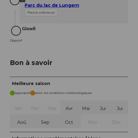
Parc du lac de Lungern
Piscine extérieure
Giswil
Objectif
Objectif
Bon à savoir
Meilleure saison
approprié
selon les conditions météorologiques
Jan
Fév
Mar
Avr
Mai
Jui
Jui
Aoû
Sep
Oct
Nov
Déc