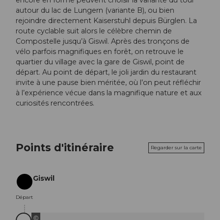
encore en forme peuvent choisir la variante du tour
autour du lac de Lungern (variante B), ou bien
rejoindre directement Kaiserstuhl depuis Bürglen. La
route cyclable suit alors le célèbre chemin de
Compostelle jusqu’à Giswil. Après des tronçons de
vélo parfois magnifiques en forêt, on retrouve le
quartier du village avec la gare de Giswil, point de
départ. Au point de départ, le joli jardin du restaurant
invite à une pause bien méritée, où l’on peut réfléchir
à l’expérience vécue dans la magnifique nature et aux
curiosités rencontrées.
Points d'itinéraire
Regarder sur la carte
Giswil
Départ
Départ
©