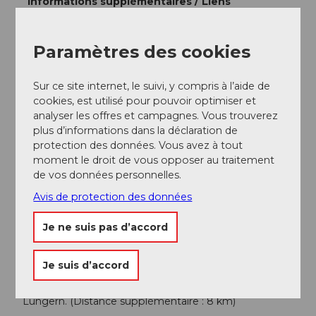
Informations supplémentaires / Liens
Curiosités :
Paramètres des cookies
Vieille église : Après l’inondation de 1629, une partie de
Giswil a été inondée. À cet endroit, la « vieille église » a
Sur ce site internet, le suivi, y compris à l’aide de
été reconstruite en 1935.
cookies, est utilisé pour pouvoir optimiser et
Scierie à maillets : Une scierie à maillets unique a été
analyser les offres et campagnes. Vous trouverez
reconstituée à partir d’anciens plans et pièces
plus d’informations dans la déclaration de
d’origine, et peut être visitée.
protection des données. Vous avez à tout
Chapelle du Saint-Sacrement : Après un vol dans une
moment le droit de vous opposer au traitement
église à Lungern, les voleurs se sont réfugiés dans la
de vos données personnelles.
forêt du Saint-Sacrement. À l’endroit où ils ont jeté les
hosties, une source a commencé à jaillir.
Avis de protection des données
Variante(s) :
Je ne suis pas d’accord
Variante A : Visite de la chapelle du Saint-Sacrement
avec un court détour par le chemin forestier.
Je suis d’accord
(Dénivelé supplémentaire : 80 m)
Variante B : Prolonge le parcours autour du lac de
Lungern. (Distance supplémentaire : 8 km)