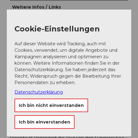
Weitere Infos / Links
Sehenswürdigkeiten:
Cookie-Einstellungen
Alte Kirche: Nach der Überschwemmung von 1629
wurde ein Teil von Giswil unter Wasser gesetzt. An
Auf dieser Website wird Tracking, auch mit
dieser Stelle wurde 1935 die «alte Kirche» neu
Cookies, verwendet, um digitale Angebote und
aufgebaut.
Kampagnen analysieren und optimieren zu
Schlegelsäge: Anhand alter Pläne und Originalteile
können. Weitere Informationen finden Sie in der
wurde eine einzigartige Schlegelsäge aufgebaut,
Datenschutzerklärung. Sie haben jederzeit das
welche besichtigt werden kann.
Recht, Widerspruch gegen die Bearbeitung Ihrer
Sakramentskapelle: Nach einem Kirchenraub in
Personendaten zu erheben.
Lungern flüchteten die Diebe in den Sakramentswald.
An jener Stelle, an welcher jene die Hostien
Datenschutzerklärung
weggeworfen haben, fing die Quelle zu sprudeln an.
Ich bin nicht einverstanden
Variante(n):
Variante A: Besichtigt die Sakramentskapelle mit
Ich bin einverstanden
einem kurzen Abstecher der Waldstrasse entlang.
(Zusätzliche Höhenmeter: 80m)