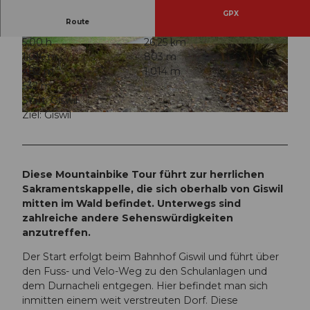
GPX
Route
5:00 h
26,25 km
© Obwalden Tourismus, Bikegenoss Zentralsch
© Obwalden Tourismus, Bikegenoss Zentralsch
1.016 m
803 m
weiz
weiz
482 m
1.014 m
532 m
Start: Giswil
Ziel: Giswil
© Obwalden Tourismus, Bikegenoss Zentralschweiz
Diese Mountainbike Tour führt zur herrlichen
Sakramentskappelle, die sich oberhalb von Giswil
mitten im Wald befindet. Unterwegs sind
zahlreiche andere Sehenswürdigkeiten
anzutreffen.
Der Start erfolgt beim Bahnhof Giswil und führt über
den Fuss- und Velo-Weg zu den Schulanlagen und
dem Durnacheli entgegen. Hier befindet man sich
inmitten einem weit verstreuten Dorf. Diese