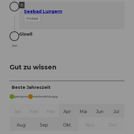
©
Seebad Lungern
Freibad
Giswil
Ziel
Ziel
Gut zu wissen
Beste Jahreszeit
geeignet
wetterabhängig
Jan
Feb
Mär
Apr
Mai
Jun
Jul
Aug
Sep
Okt
Nov
Dez