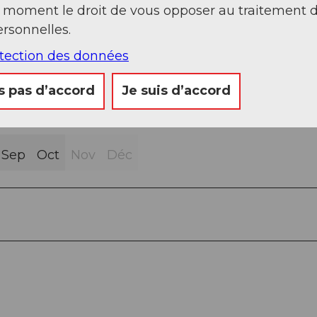
t moment le droit de vous opposer au traitement 
rsonnelles.
otection des données
s pas d’accord
Je suis d’accord
Sep
Oct
Nov
Déc