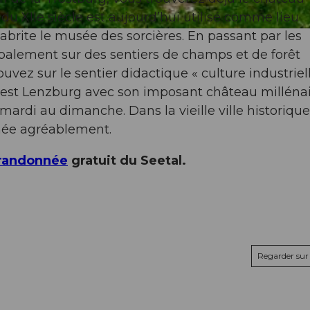
du XIIe siècle est aujourd’hui utilisé comme lieu
rite le musée des sorcières. En passant par les
ipalement sur des sentiers de champs et de forêt
uvez sur le sentier didactique « culture industriel
e est Lenzburg avec son imposant château millénai
 mardi au dimanche. Dans la vieille ville historique
rnée agréablement.
 randonnée
gratuit du Seetal.
Regarder sur 