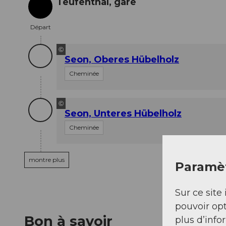
Teufenthal, gare
Départ
Départ
©
Seon, Oberes Hübelholz
Cheminée
©
Seon, Unteres Hübelholz
Cheminée
montre plus
Paramèt
Sur ce site 
pouvoir opt
Bon à savoir
plus d’info