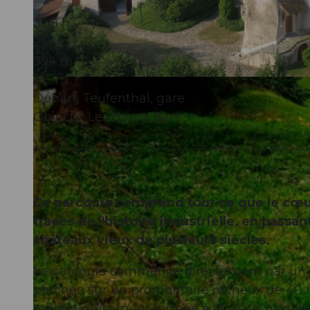
3:38 h
219 m
394 m
185 m
© Seetal Tourismus, Schloss Liebegg
Départ: Teufenthal, gare
Objectif: Lenzburg, gare
Ce parcours comprend tout ce que le cœur 
traces de l'histoire industrielle, en pass
châteaux vieux de plusieurs siècles.
Le parcours commence directement par un poi
perchée sur un promontoire rocheux de 40 m
malheureusement fermée à la visite. Non loi