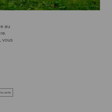
le au
re.
, vous
la carte