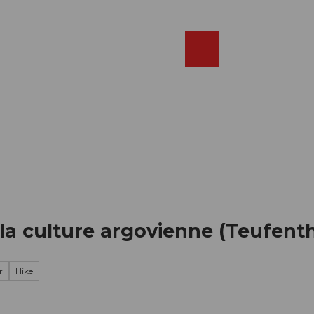
Réserver
FR
Webcams
Recherche
Shop
la culture argovienne (Teufent
r
Hike