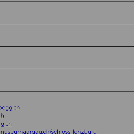
begg.ch
ch
g.ch
useumaargau.ch/schloss-lenzburg