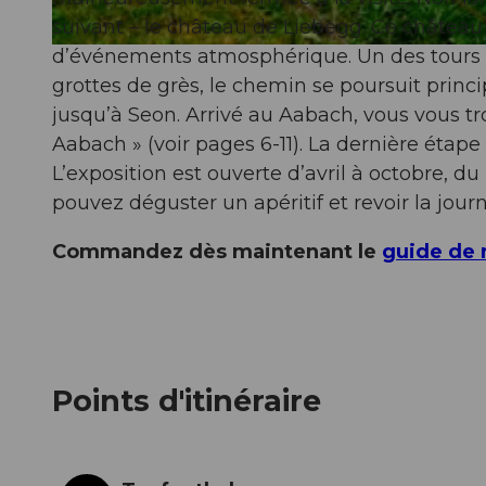
suivant – le château de Liebegg. Ce château 
d’événements atmosphérique. Un des tours ab
© Seetal Tourismus, Schloss Liebegg
grottes de grès, le chemin se poursuit princ
jusqu’à Seon. Arrivé au Aabach, vous vous tro
Aabach » (voir pages 6-11). La dernière étap
L’exposition est ouverte d’avril à octobre, du
pouvez déguster un apéritif et revoir la jou
Commandez dès maintenant le
guide de
Points d'itinéraire