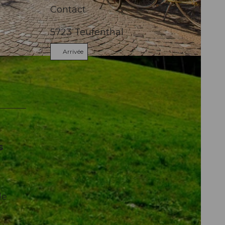
Contact
5723
Teufenthal
Arrivée
s
le