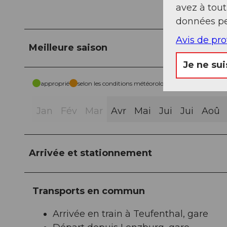
avez à tou
données pe
Avis de pr
Meilleure saison
Je ne sui
approprié
selon les conditions météorologiques
Jan
Fév
Mar
Avr
Mai
Jui
Jui
Aoû
Arrivée et stationnement
Transports en commun
Arrivée en train à Teufenthal, gare