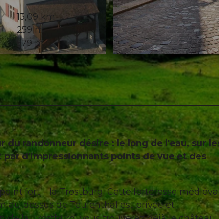
13,09 km
259 m
579 m
© Seetal Tourismus, Stadt Lenbzurg
du randonneur désire : le long de l'eau, sur le
ant par d'impressionnants points de vue et des
nt fort – la Trostburg. Cette forteresse médiéva
 au-dessus de Teufenthal est privée et
n de la Trostburg, vous trouverez déjà le château