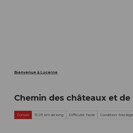
T
nts
Webcams
Carte d’hôte
o
c
La ville
La région
Informer
o
n
t
e
n
t
Bienvenue à Lucerne
Chemin des châteaux et de 
Conseil
13,09 km de long
Difficulté: facile
Condition: très lége