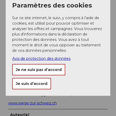
approprié
selon les conditions météorologiques
Paramètres des cookies
Jan
Fév
Mar
Avr
Mai
Jui
Jui
Sur ce site internet, le suivi, y compris à l’aide de
cookies, est utilisé pour pouvoir optimiser et
Aoû
Sep
Oct
Nov
Déc
analyser les offres et campagnes. Vous trouverez
plus d’informations dans la déclaration de
protection des données. Vous avez à tout
Arrivée et stationnement
moment le droit de vous opposer au traitement
Transports en commun
de vos données personnelles.
Avis de protection des données
Gare de Sins, gare de Gisikon.
Si la visite est effectuée en tant qu'étape partielle, il y
Je ne suis pas d’accord
a aussi des possibilités d'entrée en cours de route, par
ex. gare de Rotkreuz.
Je suis d’accord
Informations supplémentaires / Liens
www.wege-zur-schweiz.ch
Auteur(e)