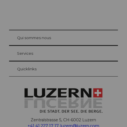
© Be
at Bre
chbü
hl
Qui sommes nous
Carte d’hôte Lucerne
Vos avantages en tant qu'hôte pour la nuit
Services
Quicklinks
Zentralstrasse 5, CH-6002 Luzern
+41 41 227 17 17
,
luzern@luzern.com