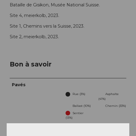
Bataille de Gisikon, Musée National Suisse.
Site 4, meierkolb, 2023.
Site 1, Chemins vers la Suisse, 2023.
Site 2, meierkolb, 2023.
Bon à savoir
Pavés
Rue (3%)
Asphalte
(41%)
Ballast (10%)
Chemin (33%)
Sentier
(13%)
Meilleure saison