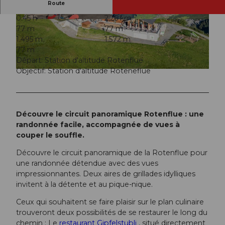
Route
0:45 h
2,26 km
© Schwyzer Wanderwege
© Schwyzer Wanderwege
77 m
77 m
1.495 m
1.572 m
77 m
Départ: Station d'altitude Rotenflue
Objectif: Station d'altitude Roteneflue
© Zuerrer Fotografie, Rotenfluebahn Mythenregion AG |
CC-BY
Découvre le circuit panoramique Rotenflue : une
randonnée facile, accompagnée de vues à
couper le souffle.
Découvre le circuit panoramique de la Rotenflue pour
une randonnée détendue avec des vues
impressionnantes. Deux aires de grillades idylliques
invitent à la détente et au pique-nique.
Ceux qui souhaitent se faire plaisir sur le plan culinaire
trouveront deux possibilités de se restaurer le long du
chemin : Le
restaurant Gipfelstubli
, situé directement