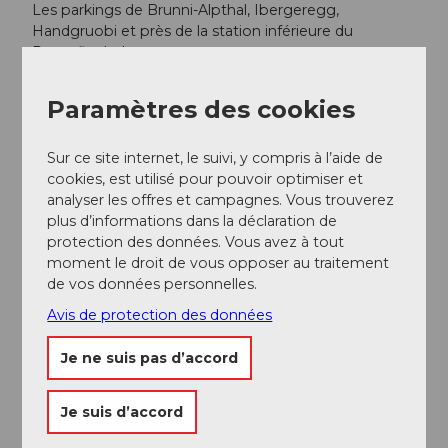
Les parkings de Brunni-Alpthal, Ibergeregg,
Handgruobi et près de la station inférieure du
Rotenfluebahn sont tous payants.
Transports en commun
Paramètres des cookies
Située au cœur de la Suisse centrale, directement sur
l'axe nord-sud, la région des Mythen est rapidement
accessible depuis toutes les directions, aussi bien en
Sur ce site internet, le suivi, y compris à l’aide de
voiture qu'en train. Depuis Zurich en 45 minutes
cookies, est utilisé pour pouvoir optimiser et
environ et depuis Lucerne ou Zoug en 30 minutes
analyser les offres et campagnes. Vous trouverez
seulement.
plus d’informations dans la déclaration de
protection des données. Vous avez à tout
Le bus de l'AAGS vous emmène confortablement de
moment le droit de vous opposer au traitement
la gare de Schwyz jusqu'au Rotenfluebahn.
de vos données personnelles.
Arrêt de bus : Rickenbach SZ, Rotenfluebahn
Avis de protection des données
Je ne suis pas d’accord
Informations supplémentaires / Liens
www.mythenregion.ch
Je suis d’accord
Téléphérique de la Rotenflue