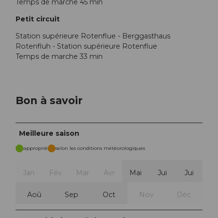
Temps de marche 45 min
Petit circuit
Station supérieure Rotenflue - Berggasthaus
Rotenfluh - Station supérieure Rotenflue
Temps de marche 33 min
Bon à savoir
Meilleure saison
approprié
selon les conditions météorologiques
Jan
Fév
Mar
Avr
Mai
Jui
Jui
Aoû
Sep
Oct
Nov
Déc