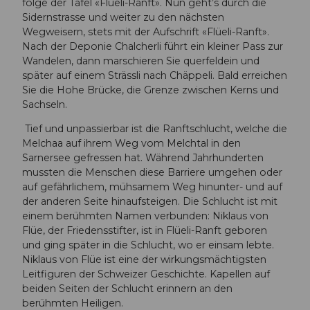
folge der Tafel «Flüeli-Ranft». Nun geht’s durch die
Sidernstrasse und weiter zu den nächsten
Wegweisern, stets mit der Aufschrift «Flüeli-Ranft».
Nach der Deponie Chalcherli führt ein kleiner Pass zur
Wandelen, dann marschieren Sie querfeldein und
später auf einem Strässli nach Chäppeli. Bald erreichen
Sie die Hohe Brücke, die Grenze zwischen Kerns und
Sachseln.
Tief und unpassierbar ist die Ranftschlucht, welche die
Melchaa auf ihrem Weg vom Melchtal in den
Sarnersee gefressen hat. Während Jahrhunderten
mussten die Menschen diese Barriere umgehen oder
auf gefährlichem, mühsamem Weg hinunter- und auf
der anderen Seite hinaufsteigen. Die Schlucht ist mit
einem berühmten Namen verbunden: Niklaus von
Flüe, der Friedensstifter, ist in Flüeli-Ranft geboren
und ging später in die Schlucht, wo er einsam lebte.
Niklaus von Flüe ist eine der wirkungsmächtigsten
Leitfiguren der Schweizer Geschichte. Kapellen auf
beiden Seiten der Schlucht erinnern an den
berühmten Heiligen.