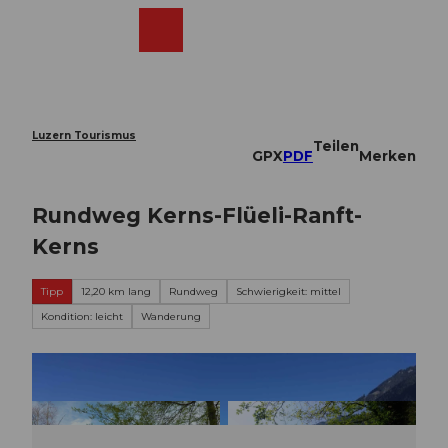
Z
u
Webcams
Merkzettel
Suche
Menü
Shop
m
I
n
h
a
Luzern Tourismus
Teilen
l
GPX
PDF
Merken
t
Rundweg Kerns-Flüeli-Ranft-
Kerns
Tipp
12,20 km lang
Rundweg
Schwierigkeit: mittel
Kondition: leicht
Wanderung