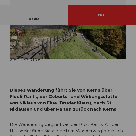
GPX
Route
3:30 h
12,20 km
© Obwalden Tourismus, Obwalden Tourismus
© Obwalden Tourismus, Obwalden Tourismus
390 m
390 m
536 m
832 m
296 m
Start: Kerns Post
Ziel: Kerns Post
© Obwalden Tourismus, Obwalden Tourismus
Dieses Wanderung führt Sie von Kerns über
Flüeli-Ranft, der Geburts- und Wirkungsstätte
von Niklaus von Flüe (Bruder Klaus), nach St.
Niklausen und über Halten zurück nach Kerns.
Die Wanderung beginnt bei der Post Kerns. An der
Hausecke finde Sie die gelben Wanderwegtafeln. Ich