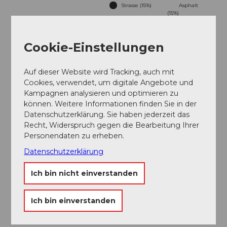
Strasse (15%)
Asphalt
(15%)
Schotter
Weg (19%)
(14%)
Cookie-Einstellungen
Pfad (38%)
Beste Jahreszeit
Auf dieser Website wird Tracking, auch mit
Cookies, verwendet, um digitale Angebote und
geeignet
wetterabhängig
Kampagnen analysieren und optimieren zu
können. Weitere Informationen finden Sie in der
Jan
Feb
Mär
Apr
Mai
Jun
Jul
Datenschutzerklärung. Sie haben jederzeit das
Recht, Widerspruch gegen die Bearbeitung Ihrer
Aug
Sep
Okt
Nov
Dez
Personendaten zu erheben.
Datenschutzerklärung
Toureigenschaften
Ich bin nicht einverstanden
Rundweg
Ich bin einverstanden
Autor:in
Obwalden Tourismus