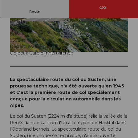
GPX
Route
0:40 h
45,85 km
© Martin Wabel, Ferienregion Andermatt
© Andermatt-Urserntal Tourismus GmbH, Ferie
1.319 m
1.601 m
nregion Andermatt
626 m
2.224 m
1.598 m
Départ: Wassen
Objectif: Gare d’Innertkirchen
© Martin Wabel, Ferienregion Andermatt
La spectaculaire route du col du Susten, une
prouesse technique, n'a été ouverte qu'en 1945
et c'est la première route de col spécialement
conçue pour la circulation automobile dans les
Alpes.
Le col du Susten (2224 m d'altitude) relie la vallée de la
Reuss dans le canton d'Uri à la région de Haslital dans
l'Oberland bernois. La spectaculaire route du col du
Susten, une prouesse technique, n'a été ouverte