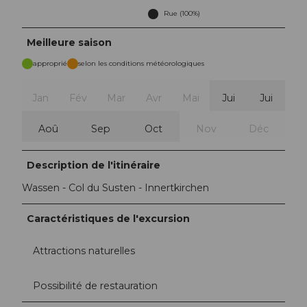
Rue (100%)
Meilleure saison
approprié
selon les conditions météorologiques
Jan
Fév
Mar
Avr
Mai
Jui
Jui
Aoû
Sep
Oct
Nov
Déc
Description de l'itinéraire
Wassen - Col du Susten - Innertkirchen
Caractéristiques de l'excursion
Attractions naturelles
Possibilité de restauration