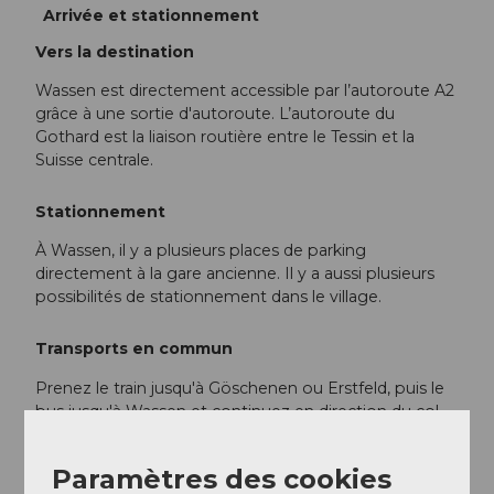
Arrivée et stationnement
Vers la destination
Wassen est directement accessible par l’autoroute A2
grâce à une sortie d'autoroute. L’autoroute du
Gothard est la liaison routière entre le Tessin et la
Suisse centrale.
Stationnement
À Wassen, il y a plusieurs places de parking
directement à la gare ancienne. Il y a aussi plusieurs
possibilités de stationnement dans le village.
Transports en commun
Prenez le train jusqu'à Göschenen ou Erstfeld, puis le
bus jusqu'à Wassen et continuez en direction du col
du Susten. Les horaires sont les suivants :
Horaires CFF
Paramètres des cookies