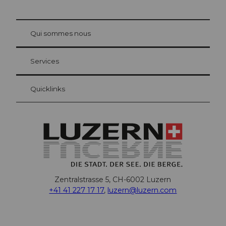
© Be
at Bre
chbü
hl
Qui sommes nous
Carte d’hôte Lucerne
Vos avantages en tant qu'hôte pour la nuit
Services
Quicklinks
Zentralstrasse 5, CH-6002 Luzern
+41 41 227 17 17
,
luzern@luzern.com