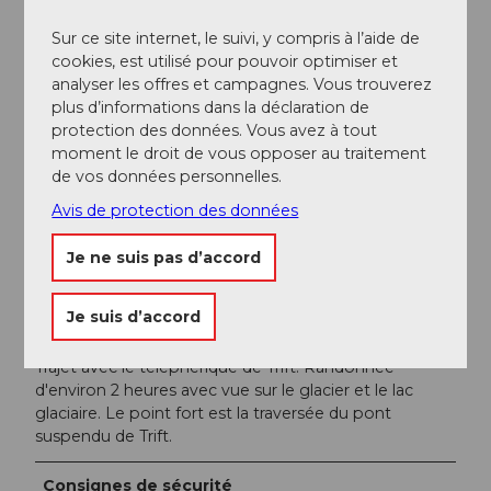
Informations supplémentaires / Liens
Sur ce site internet, le suivi, y compris à l’aide de
Heures d'ouverture des cols alpins
cookies, est utilisé pour pouvoir optimiser et
analyser les offres et campagnes. Vous trouverez
Car postal
plus d’informations dans la déclaration de
protection des données. Vous avez à tout
moment le droit de vous opposer au traitement
Auteur(e)
de vos données personnelles.
Andermatt-Urserntal Tourismus GmbH
Avis de protection des données
Organisation
Je ne suis pas d’accord
Région de vacances Andermatt
Je suis d’accord
Conseil de l'auteur
Trajet avec le téléphérique de Trift. Randonnée
d'environ 2 heures avec vue sur le glacier et le lac
glaciaire. Le point fort est la traversée du pont
suspendu de Trift.
Consignes de sécurité