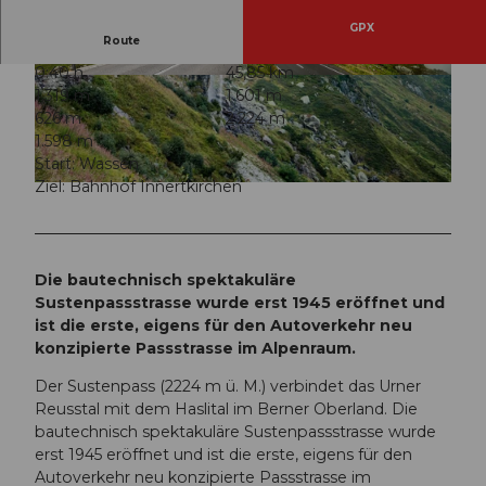
GPX
Route
0:40 h
45,85 km
© Martin Wabel, Ferienregion Andermatt
© Andermatt-Urserntal Tourismus GmbH, Ferie
1.319 m
1.601 m
nregion Andermatt
626 m
2.224 m
1.598 m
Start: Wassen
Ziel: Bahnhof Innertkirchen
© Martin Wabel, Ferienregion Andermatt
Die bautechnisch spektakuläre
Sustenpassstrasse wurde erst 1945 eröffnet und
ist die erste, eigens für den Autoverkehr neu
konzipierte Passstrasse im Alpenraum.
Der Sustenpass (2224 m ü. M.) verbindet das Urner
Reusstal mit dem Haslital im Berner Oberland. Die
bautechnisch spektakuläre Sustenpassstrasse wurde
erst 1945 eröffnet und ist die erste, eigens für den
Autoverkehr neu konzipierte Passstrasse im