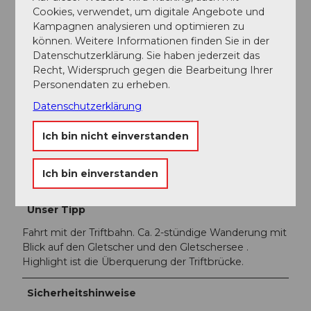
Weitere Infos / Links
Cookies, verwendet, um digitale Angebote und
Kampagnen analysieren und optimieren zu
Öffnungszeiten Alpenpässe
können. Weitere Informationen finden Sie in der
Datenschutzerklärung. Sie haben jederzeit das
Postauto
Recht, Widerspruch gegen die Bearbeitung Ihrer
Personendaten zu erheben.
Autor:in
Datenschutzerklärung
Andermatt-Urserntal Tourismus GmbH
Ich bin nicht einverstanden
Organisation
Ich bin einverstanden
Région de vacances Andermatt
Unser Tipp
Fahrt mit der Triftbahn. Ca. 2-stündige Wanderung mit
Blick auf den Gletscher und den Gletschersee .
Highlight ist die Überquerung der Triftbrücke.
Sicherheitshinweise