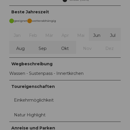
Beste Jahreszeit
geeignet
wetterabhängig
Jan
Feb
Mär
Apr
Mai
Jun
Jul
Aug
Sep
Okt
Nov
Dez
Wegbeschreibung
Wassen - Sustenpass - Innertkirchen
Toureigenschaften
Einkehrmöglichkeit
Natur Highlight
Anreise und Parken