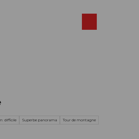
Réserver
FR
Webcams
Recherche
Shop
e
: difficile
Superbe panorama
Tour de montagne