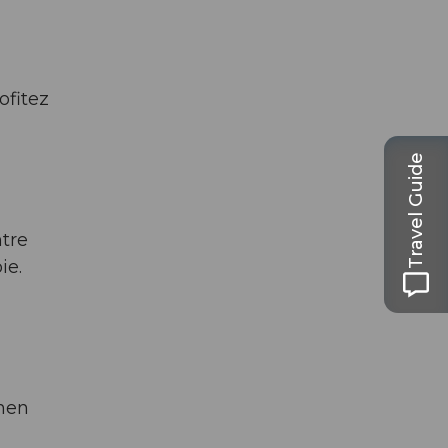
ofitez
Travel Guide
ntre
ie.
nnen