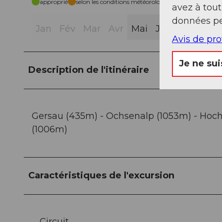
approprié
selon les conditions météorologiques
avez à tou
données pe
Jan
Fév
Mar
Avr
Mai
Jui
Jui
Aoû
Avis de pr
Je ne sui
Description de l'itinéraire
Gersau (435m) - Ochsenalp (1053m) - Hochf
(1006m)
Caractéristiques de l'excursion
Circuit