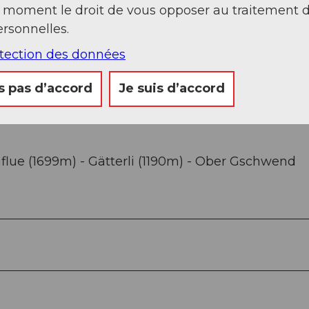
t moment le droit de vous opposer au traitement 
rsonnelles.
Sep
Oct
Nov
Déc
otection des données
s pas d’accord
Je suis d’accord
lue (1699m) - Gätterli (1190m) - Ober Gschwend