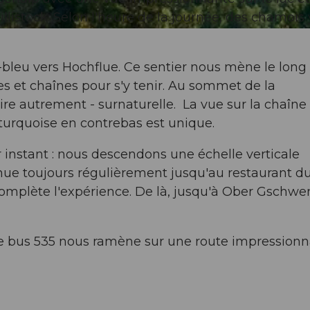
illistock. Selon l'heure de la journée, des chamois 
bleu vers Hochflue. Ce sentier nous mène le long
 et chaînes pour s'y tenir. Au sommet de la
e autrement - surnaturelle. La vue sur la chaîne
turquoise en contrebas est unique.
 instant : nous descendons une échelle verticale
inue toujours régulièrement jusqu'au restaurant du
 complète l'expérience. De là, jusqu'à Ober Gschwe
 le bus 535 nous ramène sur une route impression