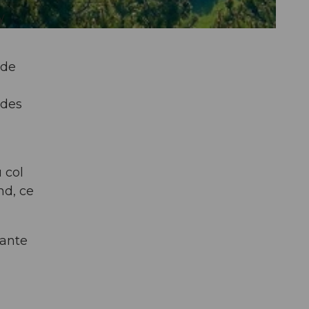
y
 de
 des
 col
nd, ce
nante