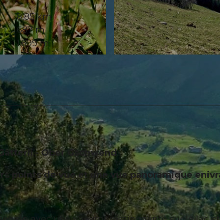
8,85 km
687 m
1.699 m
© Denise Gerth, Gersau Tourismus
 Gätterli - Ober Gschwend
urs points de vue et une vue panoramique eniv
enalp avec une vue impressionnante sur le lac et