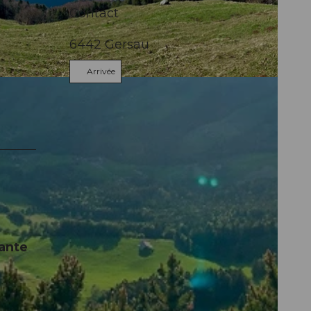
Contact
6442
Gersau
Arrivée
rante