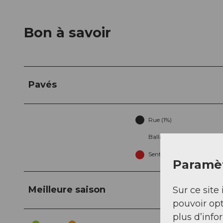
Bon à savoir
Pavés
Rue (1%)
Ballast (3%)
Sentier (60%)
Paramèt
Meilleure saison
Sur ce site 
pouvoir opt
plus d’info