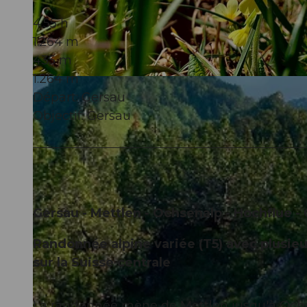
4:55 h
1.264 m
435 m
1.264 m
© Denise Gerth, Gersau Tourismus
Départ: Gersau
Objectif: Gersau
Gersau - Mettlen - Ochsenalp - Hochflue -
Randonnée alpine variée (T5) avec plusie
sur la Suisse centrale
La randonnée mène de Mettlen jusqu'à Ochs