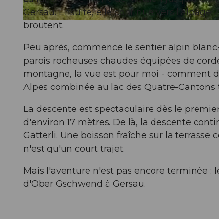
Gersau. Ensuite, elle continue vers l'alpage Z
broutent.
© Denise Gerth, Gersau Tourismus
Peu après, commence le sentier alpin blanc-
parois rocheuses chaudes équipées de cordes
montagne, la vue est pour moi - comment dir
Alpes combinée au lac des Quatre-Cantons 
La descente est spectaculaire dès le premier
d'environ 17 mètres. De là, la descente cont
Gätterli. Une boisson fraîche sur la terrasse
n'est qu'un court trajet.
Mais l'aventure n'est pas encore terminée :
d'Ober Gschwend à Gersau.