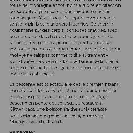
route de montagne et tournons à droite en direction
de Käppeliberg. Ensuite, nous suivons le chemin
forestier jusqu'à Zilistock. Peu après commence le
sentier alpin bleu-blanc vers Hochflue. Ce chemin
nous mène sur des parois rocheuses chaudes, avec
des cordes et des chaînes fixées pour s'y tenir. Au
sommet, il y a une plaine où l'on peut se reposer
confortablement ou pique-niquer. La vue ici est pour
moi – je ne sais pas comment dire autrement –
surnaturelle. La vue sur la longue bande de la chaîne
alpine mêlée au lac des Quatre-Cantons turquoise en
contrebas est unique.
La descente est spectaculaire dès le premier instant :
nous descendons environ 17 mètres par un escalier
vertical jusqu'au sentier de randonnée. De là, ça
descend en pente douce jusqu'au restaurant
Gätterlipass. Une boisson fraîche sur la terrasse
complète cette expérience. De là, le retour à
Obergschwend est rapide.
Remarque :