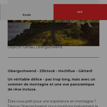
GPX
Route
3:20 h
6,42 km
© Denise Gerth, Gersau Tourismus
© Denise Gerth, Gersau Tourismus
687 m
687 m
1.012 m
1.699 m
687 m
Départ: Gersau, Obergschwend
Objectif: Gersau, Obergschwend
© Denise Gerth, Gersau Tourismus
Obergschwend - Zilistock - Hochflue - Gätterli
Un véritable délice - pas trop long, mais avec un
sommet de montagne et une vue panoramique
de rêve incluse.
Êtes-vous prêt pour une expérience en montagne ?
Depuis Obergschwend, nous montons brièvement la