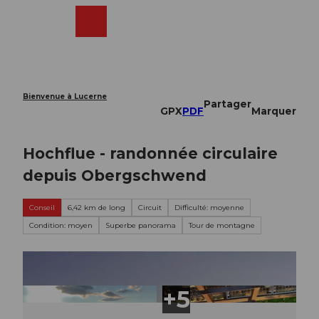
T
o
Webcams
Recherche
Menu
Shop
c
o
n
t
e
Bienvenue à Lucerne
Partager
n
GPX
PDF
Marquer
t
Hochflue - randonnée circulaire
depuis Obergschwend
Conseil
6,42 km de long
Circuit
Difficulté: moyenne
Condition: moyen
Superbe panorama
Tour de montagne