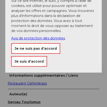
Sur ce site internet, le suivi, y compris à l’aide de
cookies, est utilisé pour pouvoir optimiser et
analyser les offres et campagnes. Vous trouverez
Transports en commun
plus d’informations dans la déclaration de
De mai à octobre, le bus de montagne circule le
protection des données. Vous avez à tout
week-end de Gersau à Obergschwend.
moment le droit de vous opposer au traitement
Horaire du bus de montagne
de vos données personnelles.
À Gersau, les bus en direction de Brunnen ou
Avis de protection des données
Küssnacht circulent au moins toutes les demi-heures.
SBB/Horaire
Je ne suis pas d’accord
Gersau est également accessible par bateau !
SGV/Horaire
Je suis d’accord
Informations supplémentaires / Liens
Restaurant Gätterlipass
Auteur(e)
Gersau Tourismus