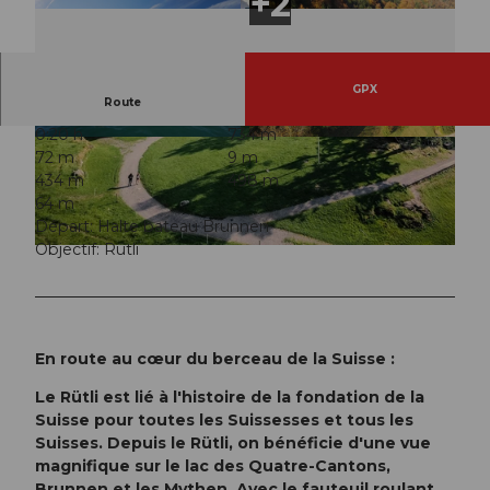
GPX
Route
0:20 h
734 m
© Erlebnisregion Mythen, Erlebnisregion Mythe
© Erlebnisregion Mythen, Erlebnisregion Mythe
72 m
9 m
n
n
434 m
498 m
64 m
Départ: Halte bateau Brunnen
Objectif: Rütli
© Marc Risi, Wiege der Schweiz |
CC-BY
En route au cœur du berceau de la Suisse :
Le Rütli est lié à l'histoire de la fondation de la
Suisse pour toutes les Suissesses et tous les
Suisses. Depuis le Rütli, on bénéficie d'une vue
magnifique sur le lac des Quatre-Cantons,
Brunnen et les Mythen. Avec le fauteuil roulant