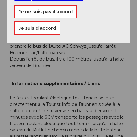
Si cette place est occupée, d'autres places sont
disponibles sur le
parking communal d'Ingenbohl
Je ne suis pas d’accord
(distance env. 300 mètres)
Je suis d’accord
Transports en commun
Prendre le train jusqu'à la gare de Brunnen. Ensuite,
prendre le bus de l'Auto AG Schwyz jusqu'à l'arrêt
Brunnen, lac/halte bateau.
Depuis l'arrêt de bus, il y a 100 mètres jusqu'à la halte
bateau de Brunnen.
Informations supplémentaires / Liens
Le fauteuil roulant électrique tout-terrain se loue
directement à la Tourist Info de Brunnen située à la
halte bateau. Une traversée en bateau d’environ 10
minutes avec la SGV transporte les passagers avec le
fauteuil roulant électrique tout-terrain jusqu’à la halte
bateau du Rütli. Le chemin mène de la halte bateau
au restaurant puis jusqu’à la prairie du Rütli. Le lieu de