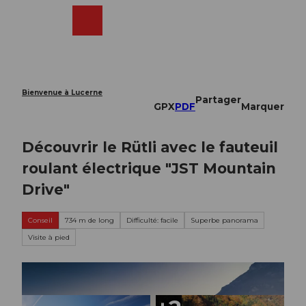
T
o
Webcams
Recherche
Menu
Shop
c
o
n
t
e
Bienvenue à Lucerne
Partager
n
GPX
PDF
Marquer
t
Découvrir le Rütli avec le fauteuil
roulant électrique "JST Mountain
Drive"
Conseil
734 m de long
Difficulté: facile
Superbe panorama
Visite à pied