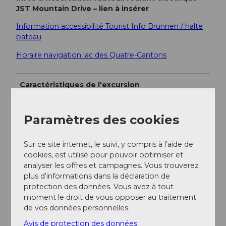
JST Mountain Drive – lien à insérer
Information accessibilité Tourist Info Brunnen / halte
bateau
Horaire navigation lac des Quatre-Cantons
Caractéristiques de l'excursion
Accessible aux personnes handicapées
Paramètres des cookies
Arrivée et stationnement
Sur ce site internet, le suivi, y compris à l’aide de
Stationnement
cookies, est utilisé pour pouvoir optimiser et
analyser les offres et campagnes. Vous trouverez
Une place de parking réservée aux personnes
plus d’informations dans la déclaration de
handicapées se trouve directement à côté de la halte
protection des données. Vous avez à tout
bateau de Brunnen (distance 25 mètres).
moment le droit de vous opposer au traitement
Informations sur l'accessibilité de la halte bateau
de vos données personnelles.
Brunnen.
Avis de protection des données