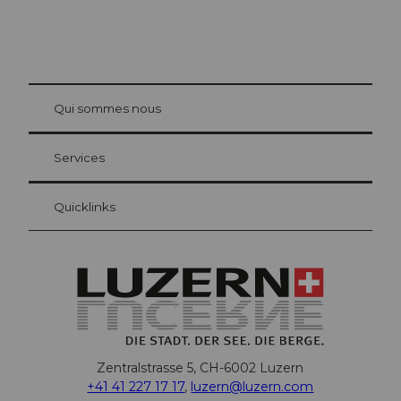
© Be
at Bre
chbü
hl
Qui sommes nous
Carte d’hôte Lucerne
Vos avantages en tant qu'hôte pour la nuit
Services
Quicklinks
Zentralstrasse 5, CH-6002 Luzern
+41 41 227 17 17
,
luzern@luzern.com