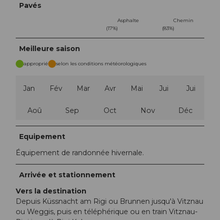
Pavés
Asphalte
Chemin
(17%)
(83%)
Meilleure saison
approprié
selon les conditions météorologiques
Jan
Fév
Mar
Avr
Mai
Jui
Jui
Aoû
Sep
Oct
Nov
Déc
Equipement
Équipement de randonnée hivernale.
Arrivée et stationnement
Vers la destination
Depuis Küssnacht am Rigi ou Brunnen jusqu'à Vitznau
ou Weggis, puis en téléphérique ou en train Vitznau-