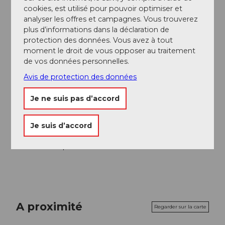
cookies, est utilisé pour pouvoir optimiser et
Organisation
analyser les offres et campagnes. Vous trouverez
Gäste-Service Rigi
plus d’informations dans la déclaration de
protection des données. Vous avez à tout
Conseil de l'auteur
moment le droit de vous opposer au traitement
de vos données personnelles.
Depuis la Kulmhütte, descendez environ 200 mètres
jusqu'à l'alpage Chäserenholz. Là, une salle
Avis de protection des données
romantique et une cuisine alpine vous attendent -
toute l'année, 7 jours sur 7 !
Je ne suis pas d’accord
Consignes de sécurité
Je suis d’accord
Toutes les sections du sentier sont aménagées sur
des chemins praticables en toute sécurité.
A proximité
Regarder sur la carte