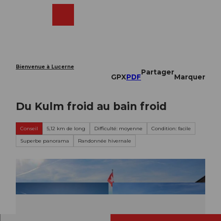
T
o
Webcams
Recherche
Menu
Shop
c
o
n
t
e
Bienvenue à Lucerne
Partager
n
GPX
PDF
Marquer
t
Du Kulm froid au bain froid
Conseil
5,12 km de long
Difficulté: moyenne
Condition: facile
Superbe panorama
Randonnée hivernale