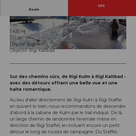
GPX
Route
1:20 h
5,12 km
© Gäste-Service Rigi, BENUTZER1
© Gäste-Service Rigi, BENUTZER1
1 m
331 m
1.435 m
1.766 m
331 m
Départ: Rigi Kulm
Objectif: Rigi Kaltbad
© Gäste-Service Rigi, BENUTZER1
Sur des chemins sûrs, de Rigi Kulm à Rigi Kaltbad -
avec des détours offrant une belle vue et une
halte romantique.
Au lieu d'aller directement de Rigi Kulm à Rigi Staffel
en suivant le train, nous recommandons de descendre
d'abord à la cabane de Kulm par le trail indiqué. De là,
un large chemin de randonnée hivernale mène en
direction de Rigi Staffel, en incluant encore un petit
détour le long de routes de campagne. Du Staffel,