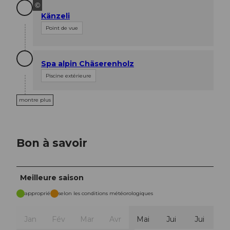
©
Känzeli
Point de vue
Spa alpin Chäserenholz
Piscine extérieure
montre plus
Bon à savoir
Meilleure saison
approprié
selon les conditions météorologiques
Jan
Fév
Mar
Avr
Mai
Jui
Jui