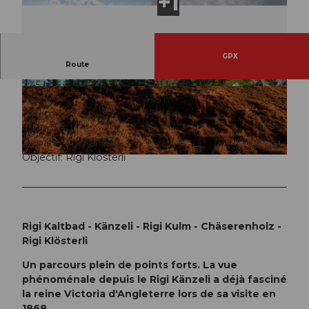
GPX
Route
2:45 h
8,01 km
© Michael Meusburger, RIGI BAHNEN AG
© Michael Meusburger, RIGI BAHNEN AG
371 m
495 m
1.311 m
1.761 m
450 m
Départ: Rigi Kaltbad
Objectif: Rigi Klösterli
© RIGI BAHNEN AG, RIGI BAHNEN AG
Rigi Kaltbad - Känzeli - Rigi Kulm - Chäserenholz -
Rigi Klösterli
Un parcours plein de points forts. La vue
phénoménale depuis le Rigi Känzeli a déjà fasciné
la reine Victoria d'Angleterre lors de sa visite en
1868.