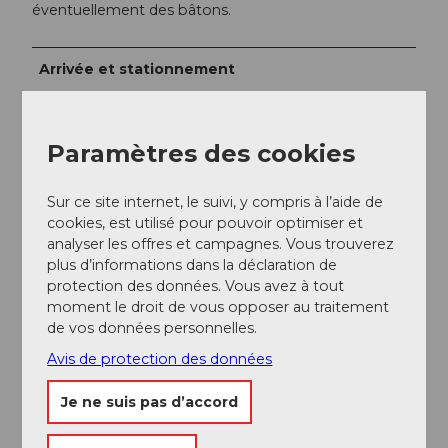
éventuellement des bâtons.
Arrivée et stationnement
Vers la destination
Depuis la sortie A4 Brunnen en direction de Vitznau -
Paramètres des cookies
Weggis
Depuis la sortie A4 Küssnacht en direction de Weggis
Sur ce site internet, le suivi, y compris à l’aide de
- Vitznau
cookies, est utilisé pour pouvoir optimiser et
analyser les offres et campagnes. Vous trouverez
Stationnement
plus d’informations dans la déclaration de
protection des données. Vous avez à tout
Des parkings payants sont à votre disposition aux
moment le droit de vous opposer au traitement
stations des Rigi Bahnen.
de vos données personnelles.
Nous recommandons cependant les transports
Avis de protection des données
publics plutôt que la voiture : détendez-vous, profitez
et faites en même temps quelque chose de bien
Je ne suis pas d’accord
pour l'environnement.