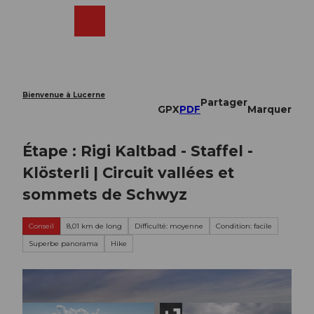
T
o
Webcams
Recherche
Menu
Shop
c
o
n
t
e
Bienvenue à Lucerne
Partager
n
GPX
PDF
Marquer
t
Étape : Rigi Kaltbad - Staffel -
Klösterli | Circuit vallées et
sommets de Schwyz
Conseil
8,01 km de long
Difficulté: moyenne
Condition: facile
Superbe panorama
Hike