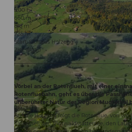
5:00 h
660 m
818 m
735 m
© Stoos-Muotatal Tourismus, Stoos-Muotatal Tourismus
Start: Skihaus Holzegg
Ziel: Illgau
Vorbei an der Rotenflueh, mit einer einm
Rotenfluebahn, geht es über die Passhöh
unberührter Natur der Region Muotathal bi
Auf die Holzegg folgt die Rotenflue, von w
Talkessel, den Vierwaldstättersee, den Lau
Sie die neue Rotenfluebahn bewundern, und 