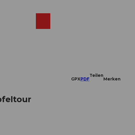
DE
ebcams
Merkzettel
Suche
Shop
Teilen
GPX
PDF
Merken
pfeltour