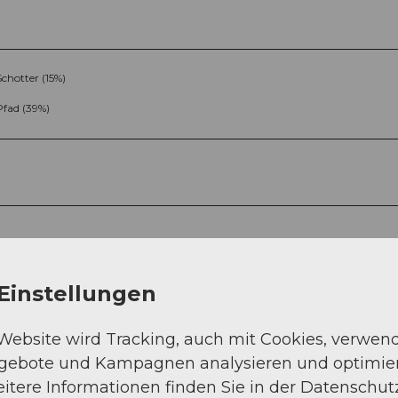
Schotter (15%)
Pfad (39%)
Sep
Okt
Nov
Dez
Einstellungen
 Website wird Tracking, auch mit Cookies, verwen
ngebote und Kampagnen analysieren und optimie
itere Informationen finden Sie in der Datenschut