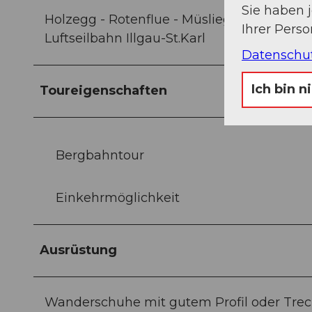
Sie haben 
Holzegg - Rotenflue - Müsliegg/Zwäcken -
Ihrer Pers
Luftseilbahn Illgau-St.Karl
Datenschu
Ich bin n
Toureigenschaften
Bergbahntour
Einkehrmöglichkeit
Ausrüstung
Wanderschuhe mit gutem Profil oder Trec