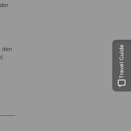
 der
Travel Guide
i den
n)