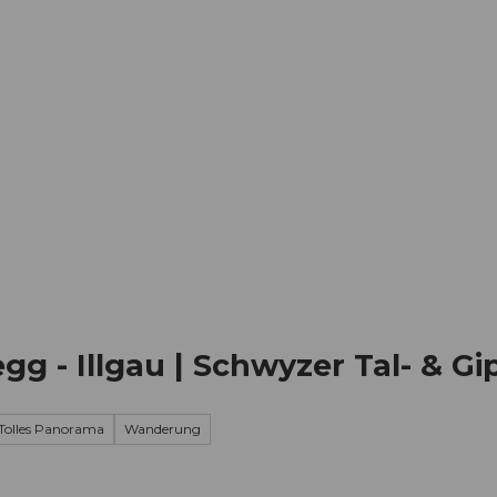
Informieren
Buchen
Business
W
gg - Illgau | Schwyzer Tal- & Gi
Tolles Panorama
Wanderung