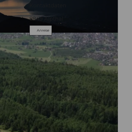
Kontaktdaten
8849
Alpthal
Anreise
d
önnen
u