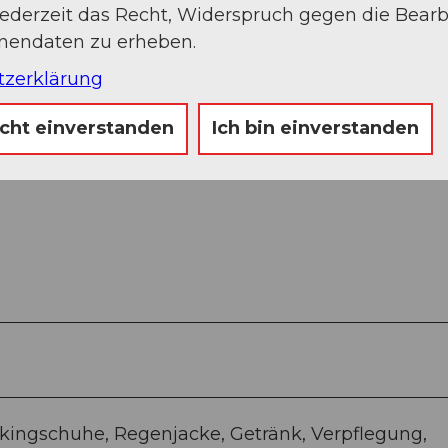
jederzeit das Recht, Widerspruch gegen die Bear
 Passhöhe Ibergeregg - Oberberg - Bergstation
onendaten zu erheben.
tzerklärung
icht einverstanden
Ich bin einverstanden
kingschuhe, Regenjacke, Getränk, Verpflegung,