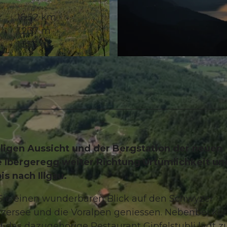
16,52 km
1.237 m
1.553 m
© Steffi Bürgler, Stoos-Muotatal Tourismus
aligen Aussicht und der Bergstation der neuen
e Ibergeregg weiter Richtung Urtümlichkeit un
s nach Illgau.
o Sie einen wunderbaren Blick auf den Schwyzer
erzersee und die Voralpen geniessen. Nebenbei k
das dazugehörige Restaurant Gipfelstubli lädt z