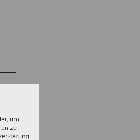
det, um
ren zu
zerklärung.