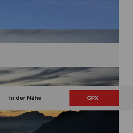
In der Nähe
GPX