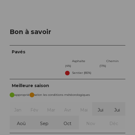
Bon à savoir
Pavés
Asphalte
Chemin
(4%)
(11%)
Sentier (85%)
Meilleure saison
approprié
selon les conditions météorologiques
Jan
Fév
Mar
Avr
Mai
Jui
Jui
Aoû
Sep
Oct
Nov
Déc