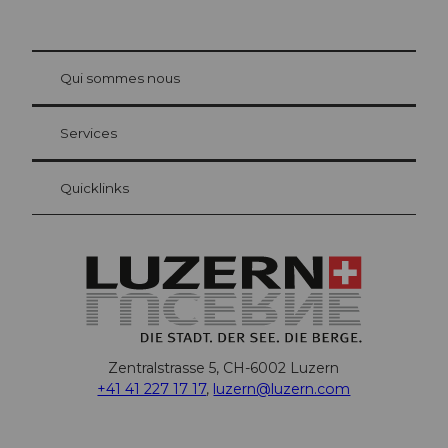
© Be
at Bre
chbü
hl
Qui sommes nous
Carte d’hôte Lucerne
Vos avantages en tant qu'hôte pour la nuit
Services
Quicklinks
Zentralstrasse 5, CH-6002 Luzern
+41 41 227 17 17
,
luzern@luzern.com