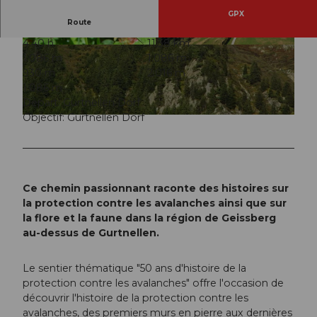
GPX
Route
4:40 h
11,38 km
© www.geissberg.ch
© Andermatt-Urserntal Tourismus GmbH, Ferie
1.086 m
1.086 m
nregion Andermatt
930 m
2.016 m
1.086 m
Départ: Gurtnellen Dorf
Objectif: Gurtnellen Dorf
© www.geissberg.ch
Ce chemin passionnant raconte des histoires sur
la protection contre les avalanches ainsi que sur
la flore et la faune dans la région de Geissberg
au-dessus de Gurtnellen.
Le sentier thématique "50 ans d'histoire de la
protection contre les avalanches" offre l'occasion de
découvrir l'histoire de la protection contre les
avalanches, des premiers murs en pierre aux dernières