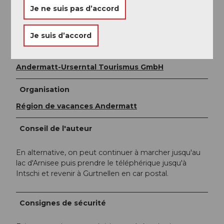
Geissberg
Je ne suis pas d’accord
Sentier de randonnée Gottardo
Je suis d’accord
Auteur(e)
Andermatt-Urserntal Tourismus GmbH
Organisation
Région de vacances Andermatt
Conseil de l'auteur
En alternative, on peut continuer à marcher jusqu'au
lac d'Arnisee puis prendre le téléphérique jusqu'à
Intschi et revenir à Gurtnellen en car postal.
Consignes de sécurité