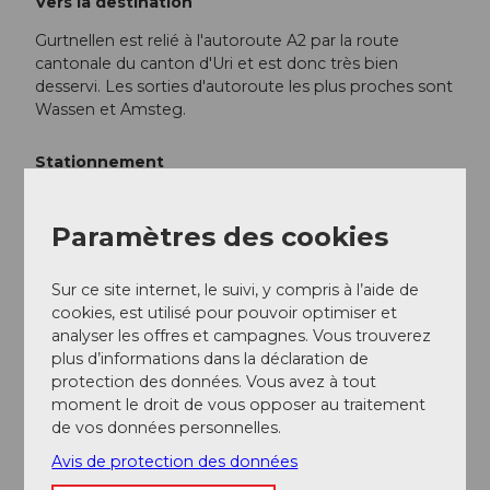
Vers la destination
Gurtnellen est relié à l'autoroute A2 par la route
cantonale du canton d'Uri et est donc très bien
desservi. Les sorties d'autoroute les plus proches sont
Wassen et Amsteg.
Stationnement
Dans la partie basse du village « Gurtnellen Wyler » ou
dans la partie haute « Gurtnellen Dorf », il y a plusieurs
Paramètres des cookies
places de parking disponibles.
Sur ce site internet, le suivi, y compris à l’aide de
Transports en commun
cookies, est utilisé pour pouvoir optimiser et
analyser les offres et campagnes. Vous trouverez
On peut atteindre le point de départ Gurtnellen
plus d’informations dans la déclaration de
directement en bus depuis Göschenen ou Altdorf.
protection des données. Vous avez à tout
L'horaire est le suivant :
Horaire Auto AG Uri
moment le droit de vous opposer au traitement
de vos données personnelles.
Informations supplémentaires / Liens
Avis de protection des données