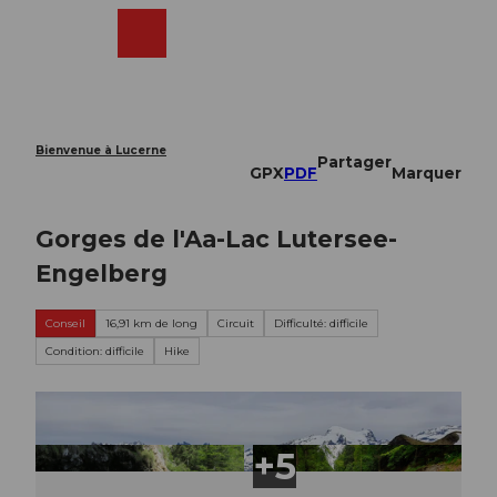
T
o
Webcams
Recherche
Menu
Shop
c
o
n
t
e
Bienvenue à Lucerne
Partager
n
GPX
PDF
Marquer
t
Gorges de l'Aa-Lac Lutersee-
Engelberg
Conseil
16,91 km de long
Circuit
Difficulté: difficile
Condition: difficile
Hike