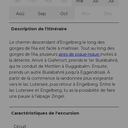
Jan
Fév
Mar
Avr
Mai
Jui
Jui
Aoû
Sep
Oct
Nov
Déc
Description de l'itinéraire
Le chemin descendant d'Engelberg le long des
gorges de l'Aa est facile à maîtriser. Tout au long des
gorges de l'Aa, plusieurs
aires de pique-nique
invites à
la détente. Arrivé à Grafenort, prends le 1er Buiräbähnli,
qui te conduit de Mettlen à Ruggisbalm. Ensuite,
prends un autre Buiräbähnli jusqu'à Eggendössli. À
partir de là commence la randonnée plus exigeante
vers le lac Lutersee, puis retour à Engelberg. Entre le
lac Lutersee et Engelberg, tu as la possibilité de faire
une pause à l'alpage Zingel.
Caractéristiques de l'excursion
Circuit