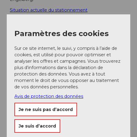
Situation actuelle du stationnement
Transports en commun
Connexions nationales et internationales (depuis
Paramètres des cookies
l'aéroport de Zurich, départ toutes les demi-heures
avec un temps de trajet d'environ 1 h) jusqu'à Lucerne.
Sur ce site internet, le suivi, y compris à l’aide de
Ensuite, avec la Zentralbahn, en 43 minutes à travers
cookies, est utilisé pour pouvoir optimiser et
un paysage varié et des gorges jusqu'à Engelberg.
analyser les offres et campagnes. Vous trouverez
plus d’informations dans la déclaration de
Informations supplémentaires / Liens
protection des données. Vous avez à tout
moment le droit de vous opposer au traitement
Il est également possible de ne faire que la randonnée
de vos données personnelles.
des gorges de l'Aa ou la 1ère étape du Safari
Avis de protection des données
Buiräbähnli. C'est un parcours combiné de ces deux
randonnées.
Je ne suis pas d’accord
Randonnée des gorges de l'Aa :
www.engelberg.ch/aaschlucht
Je suis d’accord
Safari Buiräbähnli 1ère étape :