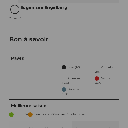
Eugenisee Engelberg
Objectif
Objectif
Bon à savoir
Pavés
Rue (1%)
Asphalte
(2%)
Chemin
Sentier
(43%)
(38%)
Ascenseur
(15%)
Meilleure saison
approprié
selon les conditions météorologiques