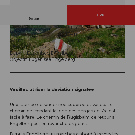
GPX
Route
7:20 h
16,91 km
© Engelberg - Titlis Tourismus, Engelberg-Titlis
© Engelberg - Titlis Tourismus, Engelberg-Titlis
1.245 m
1.234 m
Tourismus
Tourismus
592 m
1.750 m
1.158 m
Départ: Eugenisee Engelberg
Objectif: Eugenisee Engelberg
© Engelberg - Titlis Tourismus, Engelberg-Titlis Tourismus
Veuillez utiliser la déviation signalée !
Une journée de randonnée superbe et variée. Le
chemin descendant le long des gorges de l'Aa est
facile à faire. Le chemin de Rugisbalm de retour à
Engelberg est en revanche exigeant.
Depuis Engelberg, tu marches d'abord à travers les