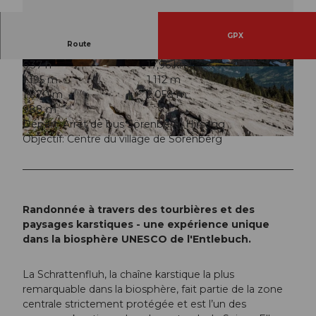
GPX
Route
6:37 h
17,96 km
© UNESCO Biosphäre Entlebuch / Andre Meier
© Martin Mägli, UNESCO Biosphäre Entlebuch
1.195 m
1.112 m
1.070 m
2.058 m
988 m
Départ: Arrêt de bus Sörenberg, Hirsegg
Objectif: Centre du village de Sörenberg
© Andre Meier
Randonnée à travers des tourbières et des
paysages karstiques - une expérience unique
dans la biosphère UNESCO de l'Entlebuch.
La Schrattenfluh, la chaîne karstique la plus
remarquable dans la biosphère, fait partie de la zone
centrale strictement protégée et est l’un des