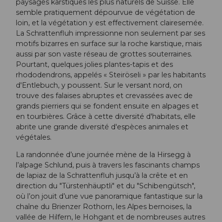
paysages karstiques les plus naturels de Suisse. Elle
semble pratiquement dépourvue de végétation de
loin, et la végétation y est effectivement clairesemée.
La Schrattenfluh impressionne non seulement par ses
motifs bizarres en surface sur la roche karstique, mais
aussi par son vaste réseau de grottes souterraines.
Pourtant, quelques jolies plantes-tapis et des
rhododendrons, appelés « Steiröseli » par les habitants
d'Entlebuch, y poussent. Sur le versant nord, on
trouve des falaises abruptes et crevassées avec de
grands pierriers qui se fondent ensuite en alpages et
en tourbières. Grâce à cette diversité d'habitats, elle
abrite une grande diversité d'espèces animales et
végétales.
La randonnée d’une journée mène de la Hirsegg à
l’alpage Schlund, puis à travers les fascinants champs
de lapiaz de la Schrattenfluh jusqu’à la crête et en
direction du "Türstenhäuptli" et du "Schibengütsch",
où l’on jouit d’une vue panoramique fantastique sur la
chaîne du Brienzer Rothorn, les Alpes bernoises, la
vallée de Hilfern, le Hohgant et de nombreuses autres