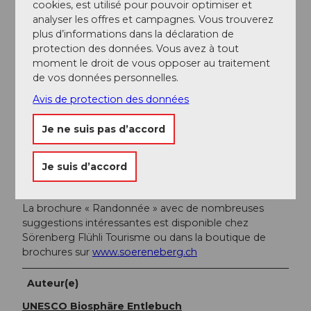
cookies, est utilisé pour pouvoir optimiser et
CFF.
analyser les offres et campagnes. Vous trouverez
plus d’informations dans la déclaration de
protection des données. Vous avez à tout
Informations supplémentaires / Liens
moment le droit de vous opposer au traitement
de vos données personnelles.
Sörenberg Flühli Tourisme
Avis de protection des données
Rothornstrasse 21
CH-6174 Sörenberg
Je ne suis pas d’accord
Téléphone +41 (0)41 488 11 85
www.soerenberg.ch
Je suis d’accord
Documentation
La brochure « Randonnée » avec de nombreuses
suggestions intéressantes est disponible chez
Sörenberg Flühli Tourisme ou dans la boutique de
brochures sur
www.soereneberg.ch
Auteur(e)
UNESCO Biosphäre Entlebuch