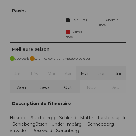
Pavés
Rue (10%)
Chemin
(30%)
Sentier
(60%)
Meilleure saison
approprié
selon les conditions météorologiques
Jan
Fév
Mar
Avr
Mai
Jui
Jui
Aoû
Sep
Oct
Nov
Déc
Description de l'itinéraire
Hirsegg - Stächelegg - Schlund - Matte - Türstehäuptli
- Schiebengütsch - Under Imbärgli - Schneeberg -
Salwideli - Rossweid - Sörenberg