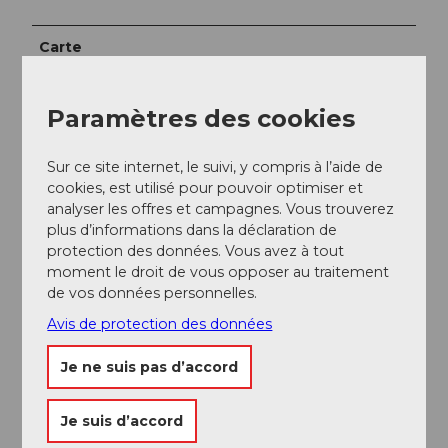
Carte
Carte nationale 1:25'000 (Office fédéral de
Paramètres des cookies
topographie swisstopo) Feuille Hochdorf
Carte de randonnée 1:50'000 (Office fédéral de
Sur ce site internet, le suivi, y compris à l’aide de
topographie swisstopo) Feuille Rotkreuz
cookies, est utilisé pour pouvoir optimiser et
analyser les offres et campagnes. Vous trouverez
plus d’informations dans la déclaration de
protection des données. Vous avez à tout
moment le droit de vous opposer au traitement
de vos données personnelles.
A proximité
Regarder sur la carte
Avis de protection des données
Je ne suis pas d’accord
Evénement
Je suis d’accord
A voir