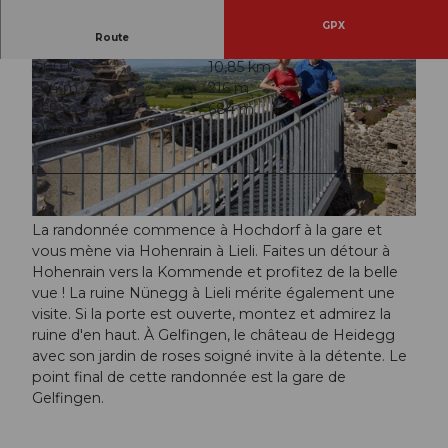
GPX
Route
3:00 h
10,85 km
204 m
216 m
469 m
684 m
215 m
© Seetal Tourismus, Foto: Christian Perret
© Seetal Tourismus, Foto: Beat Brechbühl
La randonnée commence à Hochdorf à la gare et
vous mène via Hohenrain à Lieli. Faites un détour à
Hohenrain vers la Kommende et profitez de la belle
vue ! La ruine Nünegg à Lieli mérite également une
visite. Si la porte est ouverte, montez et admirez la
ruine d'en haut. À Gelfingen, le château de Heidegg
avec son jardin de roses soigné invite à la détente. Le
point final de cette randonnée est la gare de
Gelfingen.