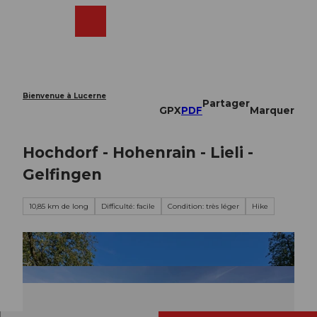
T
o
Webcams
Recherche
Menu
Shop
c
o
n
t
e
Bienvenue à Lucerne
Partager
n
GPX
PDF
Marquer
t
Hochdorf - Hohenrain - Lieli -
Gelfingen
10,85 km de long
Difficulté: facile
Condition: très léger
Hike