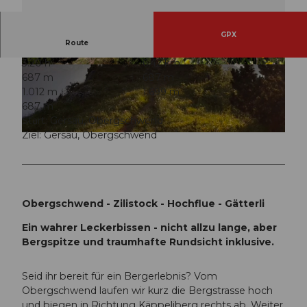
GPX
Route
3:20 h
6,42 km
© Denise Gerth, Gersau Tourismus
© Denise Gerth, Gersau Tourismus
687 m
687 m
1.012 m
1.699 m
687 m
Start: Gersau, Obergschwend
Ziel: Gersau, Obergschwend
© Denise Gerth, Gersau Tourismus
Obergschwend - Zilistock - Hochflue - Gätterli
Ein wahrer Leckerbissen - nicht allzu lange, aber
Bergspitze und traumhafte Rundsicht inklusive.
Seid ihr bereit für ein Bergerlebnis? Vom
Obergschwend laufen wir kurz die Bergstrasse hoch
und biegen in Richtung Käppeliberg rechts ab. Weiter