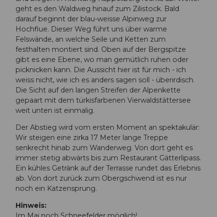
geht es den Waldweg hinauf zum Zilistock. Bald
darauf beginnt der blau-weisse Alpinweg zur
Hochflue. Dieser Weg führt uns über warme
Felswände, an welche Seile und Ketten zum
festhalten montiert sind. Oben auf der Bergspitze
gibt es eine Ebene, wo man gemütlich ruhen oder
picknicken kann. Die Aussicht hier ist für mich - ich
weiss nicht, wie ich es anders sagen soll - überirdisch.
Die Sicht auf den langen Streifen der Alpenkette
gepaart mit dem türkisfarbenen Vierwaldstättersee
weit unten ist einmalig.
Der Abstieg wird vom ersten Moment an spektakulär:
Wir steigen eine zirka 17 Meter lange Treppe
senkrecht hinab zum Wanderweg. Von dort geht es
immer stetig abwärts bis zum Restaurant Gätterlipass.
Ein kühles Getränk auf der Terrasse rundet das Erlebnis
ab. Von dort zurück zum Obergschwend ist es nur
noch ein Katzensprung.
Hinweis:
Im Mai noch Schneefelder möglich!