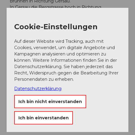
Brunnen in Richtung Gersau.
In Gersau die Bergstrasse hoch in Richtung
Obergschwend/Gätterli.
Wir empfehlen jedoch ÖV statt Auto: Zurücklehnen,
Cookie-Einstellungen
geniessen und erst recht noch etwas Gutes für die
Umwelt tun.
Auf dieser Website wird Tracking, auch mit
Cookies, verwendet, um digitale Angebote und
Parken
Kampagnen analysieren und optimieren zu
können. Weitere Informationen finden Sie in der
Im Obergschwend (direkt bei der Luftseilbahn zum
Datenschutzerklärung. Sie haben jederzeit das
Burggeist) gibt es gebührenpflichtige Parkplätze.
Recht, Widerspruch gegen die Bearbeitung Ihrer
Im Dorf gibt es verschiedene gebührenpflichtige
Personendaten zu erheben.
Parkmöglichkeiten: z.B. an der Quaianlage am See
Datenschutzerklärung
oder mitten im Dorf beim Alten Rathaus.
Ich bin nicht einverstanden
Öffentliche Verkehrsmittel
Von Mai bis Oktober fährt jeweils am Wochenende
Ich bin einverstanden
der Bergbus von Gersau nach Obergschwend.
Fahrplan Bergbus