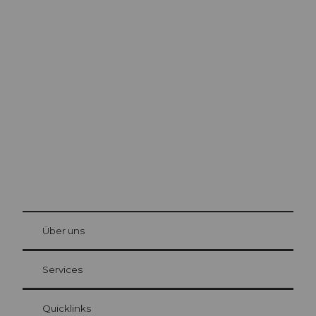
Ausflugstipps in
Luzern
Die Stadt. Der See. Die Berge.
© Be
at Bre
chbü
hl
Über uns
Gästekarte Luzern
Ihre Vorteile als Übernachtungsgast
Services
Quicklinks