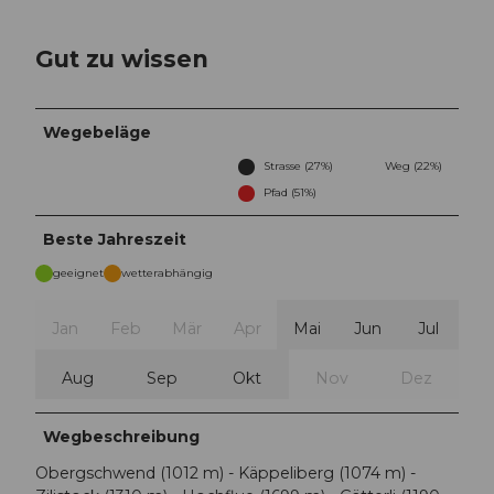
Gut zu wissen
Wegebeläge
Strasse (27%)
Weg (22%)
Pfad (51%)
Beste Jahreszeit
geeignet
wetterabhängig
Jan
Feb
Mär
Apr
Mai
Jun
Jul
Aug
Sep
Okt
Nov
Dez
Wegbeschreibung
Obergschwend (1012 m) - Käppeliberg (1074 m) -