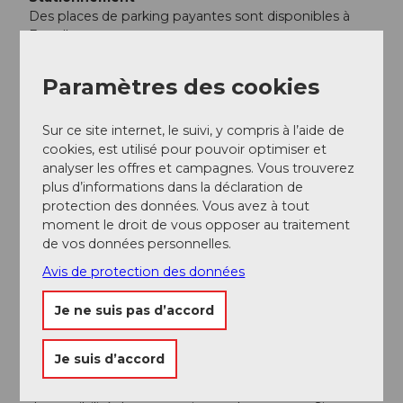
Des places de parking payantes sont disponibles à
Engelberg.
Transports en commun
Paramètres des cookies
Liaisons nationales et internationales (depuis
l'aéroport de Zurich toutes les demi-heures avec env.
1h de trajet) jusqu'à Lucerne. Ensuite, avec la
Sur ce site internet, le suivi, y compris à l’aide de
Zentralbahn en 43 minutes à travers un paysage varié
cookies, est utilisé pour pouvoir optimiser et
et des gorges jusqu'à Engelberg.
analyser les offres et campagnes. Vous trouverez
plus d’informations dans la déclaration de
Auteur(e)
protection des données. Vous avez à tout
moment le droit de vous opposer au traitement
Engelberg - Titlis Tourismus
de vos données personnelles.
Organisation
Avis de protection des données
Engelberg-Titlis Tourismus
Je ne suis pas d’accord
Conseil de l'auteur
Je suis d’accord
Conseil : faites un arrêt au restaurant Eienwäldli et
fortifiez-vous pour la montée, à partir de là il n'y a plus