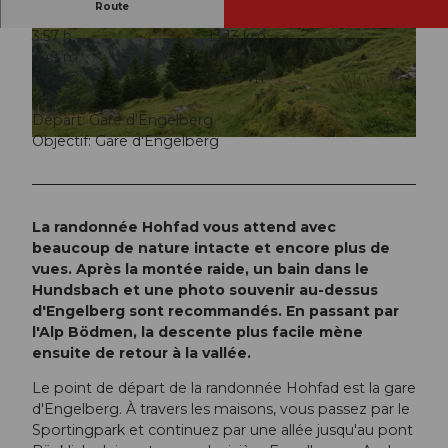
Route
3:57 h
13,13 km
© Engelberg - Titlis Tourismus, Engelberg-Titlis
© Engelberg - Titlis Tourismus, Engelberg-Titlis
449 m
449 m
Tourismus
Tourismus
999 m
1.448 m
449 m
Départ: Gare d'Engelberg
Objectif: Gare d'Engelberg
© Engelberg - Titlis Tourismus, Engelberg-Titlis Tourismus
La randonnée Hohfad vous attend avec
beaucoup de nature intacte et encore plus de
vues. Après la montée raide, un bain dans le
Hundsbach et une photo souvenir au-dessus
d'Engelberg sont recommandés. En passant par
l'Alp Bödmen, la descente plus facile mène
ensuite de retour à la vallée.
Le point de départ de la randonnée Hohfad est la gare
d'Engelberg. À travers les maisons, vous passez par le
Sportingpark et continuez par une allée jusqu'au pont