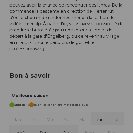
pouvez avoir la chance de rencontrer des lamas. De là
commence la descente en direction de Herrenrüti,
d'où le chemin de randonnée mène à la station de
vallée Fürenalp. À partir d'ici, vous avez la possibilité de
prendre le bus d'été gratuit de retour au point de
départ à la gare d'Engelberg, ou de revenir au village
en marchant sur le parcours de golf et le
professorenweg.
Bon à savoir
Meilleure saison
approprié
selon les conditions météorologiques
Jan
Fév
Mar
Avr
Mai
Jui
Jui
Aoû
Sep
Oct
Nov
Déc