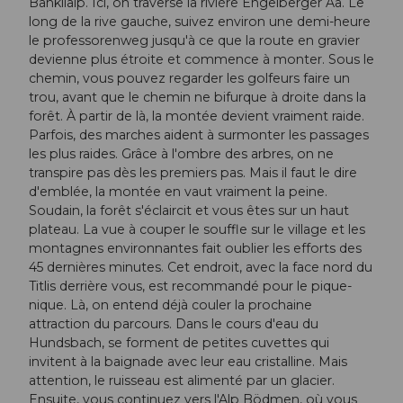
Bänklialp. Ici, on traverse la rivière Engelberger Aa. Le
long de la rive gauche, suivez environ une demi-heure
le professorenweg jusqu'à ce que la route en gravier
devienne plus étroite et commence à monter. Sous le
chemin, vous pouvez regarder les golfeurs faire un
trou, avant que le chemin ne bifurque à droite dans la
forêt. À partir de là, la montée devient vraiment raide.
Parfois, des marches aident à surmonter les passages
les plus raides. Grâce à l'ombre des arbres, on ne
transpire pas dès les premiers pas. Mais il faut le dire
d'emblée, la montée en vaut vraiment la peine.
Soudain, la forêt s'éclaircit et vous êtes sur un haut
plateau. La vue à couper le souffle sur le village et les
montagnes environnantes fait oublier les efforts des
45 dernières minutes. Cet endroit, avec la face nord du
Titlis derrière vous, est recommandé pour le pique-
nique. Là, on entend déjà couler la prochaine
attraction du parcours. Dans le cours d'eau du
Hundsbach, se forment de petites cuvettes qui
invitent à la baignade avec leur eau cristalline. Mais
attention, le ruisseau est alimenté par un glacier.
Ensuite, vous continuez vers l'Alp Bödmen, où vous