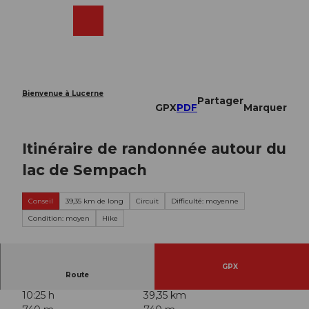
T
o
Webcams
Recherche
Menu
Shop
c
o
n
t
e
Bienvenue à Lucerne
Partager
n
GPX
PDF
Marquer
t
Itinéraire de randonnée autour du
lac de Sempach
Conseil
39,35 km de long
Circuit
Difficulté: moyenne
Condition: moyen
Hike
GPX
Route
10:25 h
39,35 km