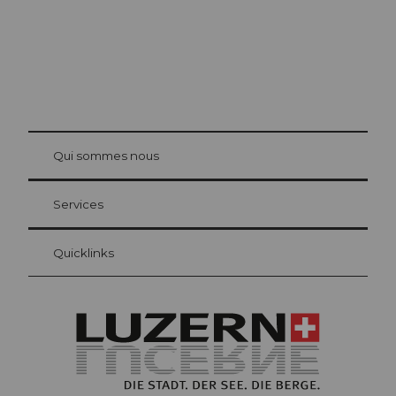
© Be
at Bre
chbü
hl
Qui sommes nous
Carte d’hôte Lucerne
Vos avantages en tant qu'hôte pour la nuit
Services
Quicklinks