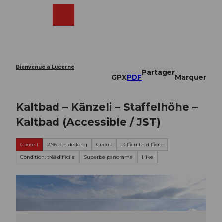
T
o
Webcams
Recherche
Menu
Shop
c
o
n
t
e
Bienvenue à Lucerne
Partager
n
GPX
PDF
Marquer
t
Kaltbad – Känzeli – Staffelhöhe –
Kaltbad (Accessible / JST)
Conseil
2,96 km de long
Circuit
Difficulté: difficile
Condition: très difficile
Superbe panorama
Hike