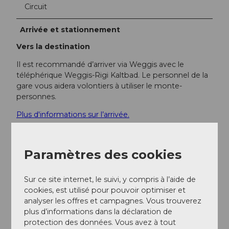
Circuit
Arrivée et stationnement
Vers la destination
Il est recommandé d’arriver via Weggis avec le
téléphérique Weggis-Rigi Kaltbad. Le personnel de la
gare vous aidera volontiers à utiliser le monte-
personnes.
Plus d'informations sur l’arrivée.
Stationnement
Des places de parking payantes pour personnes
Paramètres des cookies
handicapées sont disponibles aux stations de Vitznau
et Weggis.
Sur ce site internet, le suivi, y compris à l’aide de
Transports en commun
cookies, est utilisé pour pouvoir optimiser et
L’arrivée à Rigi Kaltbad est possible avec le train à
analyser les offres et campagnes. Vous trouverez
crémaillère depuis Vitznau ou avec le téléphérique
plus d’informations dans la déclaration de
depuis Weggis.
protection des données. Vous avez à tout