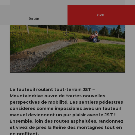
GPX
Route
1:30 h
2,96 km
132 m
133 m
1.435 m
1.568 m
133 m
Départ: Rigi Kaltbad
Objectif: Rigi Kaltbad
© Rita Baggenstos, Schwyzer Wanderwege
© Rita Baggenstos, Schwyzer Wanderwege
Le fauteuil roulant tout-terrain JST –
Mountaindrive ouvre de toutes nouvelles
perspectives de mobilité. Les sentiers pédestres
considérés comme impossibles avec un fauteuil
manuel deviennent un pur plaisir avec le JST !
Ensemble, loin des routes asphaltées, randonnez
et vivez de près la Reine des montagnes tout en
en profitant.