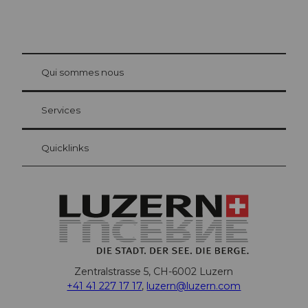
© Be
at Bre
chbü
hl
Qui sommes nous
Carte d’hôte Lucerne
Vos avantages en tant qu'hôte pour la nuit
Services
Quicklinks
Zentralstrasse 5, CH-6002 Luzern
+41 41 227 17 17
,
luzern@luzern.com