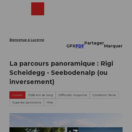
T
o
Webcams
Recherche
Menu
Shop
c
o
n
t
e
Bienvenue à Lucerne
Partager
n
GPX
PDF
Marquer
t
La parcours panoramique : Rigi
Scheidegg - Seebodenalp (ou
inversement)
Conseil
10,86 km de long
Difficulté: moyenne
Condition: facile
Superbe panorama
Hike