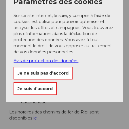
Paramètres des cookies
Cependant, nous recommandons les transports
Sur ce site internet, le suivi, y compris à l’aide de
publics : détendez-vous, profitez et faites aussi
cookies, est utilisé pour pouvoir optimiser et
quelque chose de bon pour l'environnement.
analyser les offres et campagnes. Vous trouverez
plus d’informations dans la déclaration de
Transports en commun
protection des données. Vous avez à tout
Rigi Scheidegg, le point de départ de la randonnée,
moment le droit de vous opposer au traitement
est accessible via Goldau avec le train à crémaillère et
de vos données personnelles.
le téléphérique Kräbel-Rigi Scheidegg.
Avis de protection des données
Le
billet de randonnée
pour cette promenade inclut
Je ne suis pas d’accord
les trajets suivants :
de Goldau à Rigi Scheidegg avec le train à
Je suis d’accord
crémaillère et le téléphérique
de Seebodenalp à Küssnacht am Rigi avec le
téléphérique
Les horaires des chemins de fer de Rigi sont
disponibles
ici
.