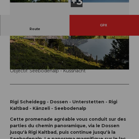
GPX
Route
3:25 h
10,86 km
© RIGI BAHNEN AG, Schwyzer Wanderwege
© BEAT BRECHBUEHL
info@beatbrechbuehl.
192 m
818 m
ch
, RIGI BAHNEN AG |
CC-BY-ND
1.015 m
1.685 m
670 m
Départ: Rigi Scheidegg
Objectif: Seebodenalp - Küssnacht
© RIGI BAHNEN AG, Alexandra Röösli |
CC-BY
Rigi Scheidegg - Dossen - Unterstetten - Rigi
Kaltbad - Känzeli - Seebodenalp
Cette promenade agréable vous conduit sur des
parties du chemin panoramique, via le Dossen
jusqu'à Rigi Kaltbad, puis continue jusqu'à la
Seebodenalp. Le panorama magnifique sur le lac