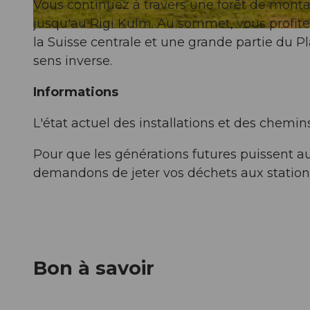
Vous continuez à travers une forêt de montag
jusqu'au Rigi Kulm. Au sommet, vous profite
© RIGI BAHNEN AG, Fotograf Stefan Zürrer, Schwyzer Wanderwege
la Suisse centrale et une grande partie du P
sens inverse.
Informations
L'état actuel des installations et des chem
Pour que les générations futures puissent a
demandons de jeter vos déchets aux station
Bon à savoir