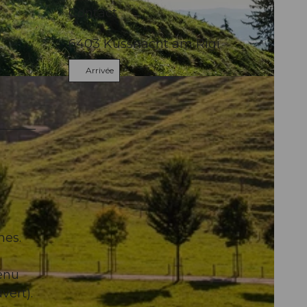
Contact
6403
Küssnacht am Rigi
Arrivée
nes.
enu
vert).