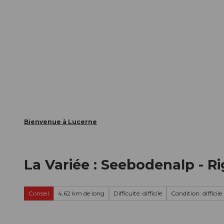
T
nts
Webcams
Carte d’hôte
o
c
La ville
La région
Informer
o
n
t
e
n
t
Bienvenue à Lucerne
La Variée : Seebodenalp - R
Conseil
4,62 km de long
Difficulté: difficile
Condition: difficile