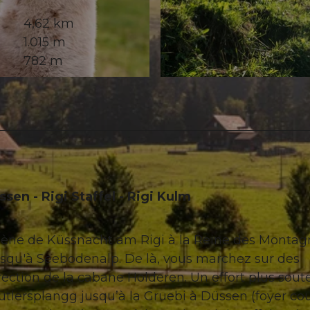
4,62 km
1.015 m
782 m
© RIGI BAHNEN AG, Schwyzer Wanderwege
en - Rigi Staffel - Rigi Kulm
ène de Küssnacht am Rigi à la Reine des Montag
usqu'à Seebodenalp. De là, vous marchez sur des
ction de la cabane Holderen. Un effort plus sout
tlersplangg jusqu’à la Gruebi à Düssen (foyer cou