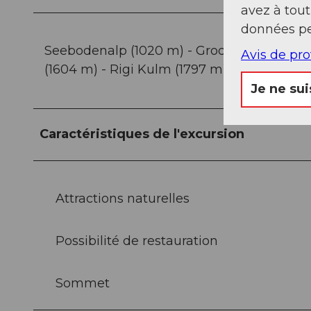
avez à tou
données pe
Seebodenalp (1020 m) - Grodboden (1030 m) 
Avis de pr
(1604 m) - Rigi Kulm (1797 m)
Je ne sui
Caractéristiques de l'excursion
Attractions naturelles
Possibilité de restauration
Sommet