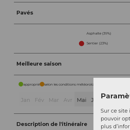
Pavés
Asphalte (39%)
Sentier (23%)
Meilleure saison
approprié
selon les conditions météorologiques
Paramèt
Jan
Fév
Mar
Avr
Mai
Jui
Jui
Aoû
Sur ce site 
pouvoir opt
Description de l'itinéraire
plus d’info