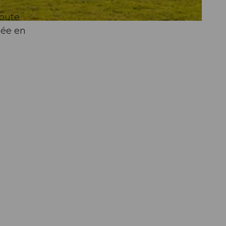
toute
uée en