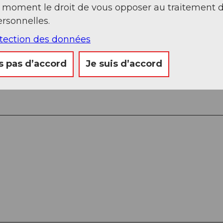
t moment le droit de vous opposer au traitement 
rsonnelles.
- Holderen (1116 m) - Düssen (1300 m) - Rigi Staf
otection des données
s pas d’accord
Je suis d’accord