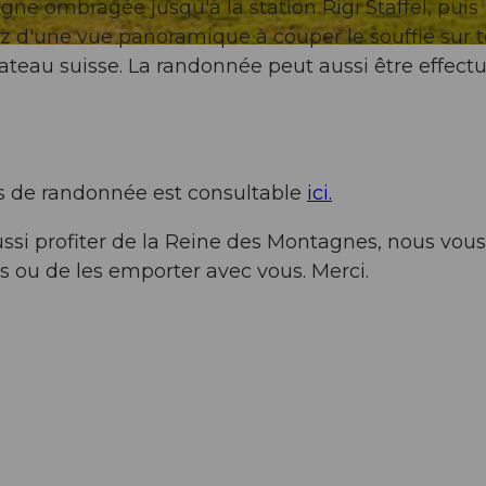
ne ombragée jusqu'à la station Rigi Staffel, puis
z d'une vue panoramique à couper le souffle sur 
lateau suisse. La randonnée peut aussi être effect
ins de randonnée est consultable
ici.
ussi profiter de la Reine des Montagnes, nous vous
s ou de les emporter avec vous. Merci.