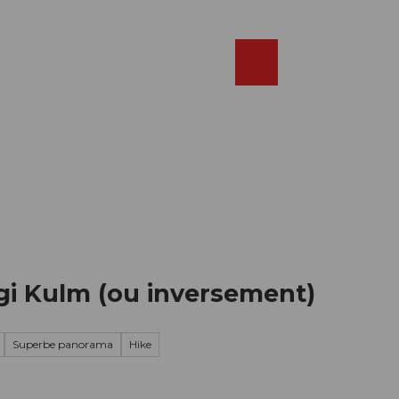
Réserver
FR
Webcams
Recherche
Shop
igi Kulm (ou inversement)
Superbe panorama
Hike