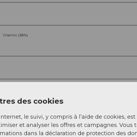
Chemin (38%)
res des cookies
Sep
Oct
Nov
Déc
internet, le suivi, y compris à l’aide de cookies, est
imiser et analyser les offres et campagnes. Vous 
rmations dans la déclaration de protection des do