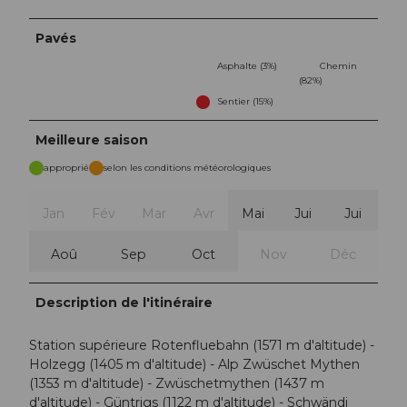
Pavés
Asphalte (3%)
Chemin
(82%)
Sentier (15%)
Meilleure saison
approprié
selon les conditions météorologiques
Jan
Fév
Mar
Avr
Mai
Jui
Jui
Aoû
Sep
Oct
Nov
Déc
Description de l'itinéraire
Station supérieure Rotenfluebahn (1571 m d'altitude) -
Holzegg (1405 m d'altitude) - Alp Zwüschet Mythen
(1353 m d'altitude) - Zwüschetmythen (1437 m
d'altitude) - Güntrigs (1122 m d'altitude) - Schwändi