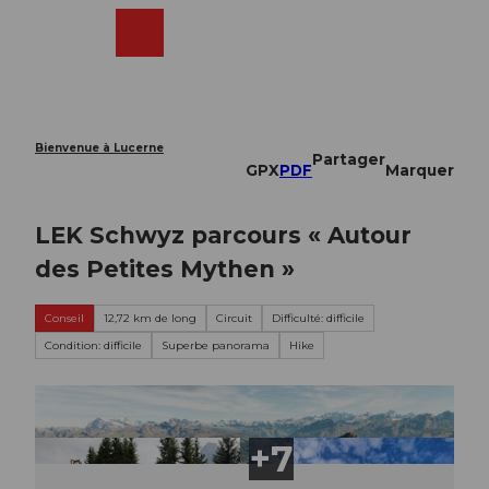
T
o
Webcams
Recherche
Menu
Shop
c
o
n
t
e
Bienvenue à Lucerne
Partager
n
GPX
PDF
Marquer
t
LEK Schwyz parcours « Autour
des Petites Mythen »
Conseil
12,72 km de long
Circuit
Difficulté: difficile
Condition: difficile
Superbe panorama
Hike