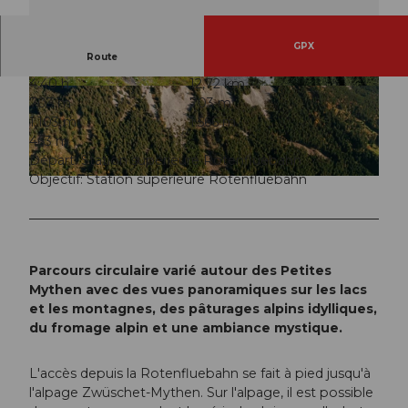
GPX
Route
4:40 h
12,72 km
© Schwyz Tourismus, Schwyzer Wanderwege
© Schwyzer Wanderwege
703 m
703 m
1.103 m
1.566 m
463 m
Départ: Station supérieure Rotenfluebahn
Objectif: Station supérieure Rotenfluebahn
© Stefan Zürrer, Erlebnisregion Mythen |
CC-BY-SA
Parcours circulaire varié autour des Petites
Mythen avec des vues panoramiques sur les lacs
et les montagnes, des pâturages alpins idylliques,
du fromage alpin et une ambiance mystique.
L'accès depuis la Rotenfluebahn se fait à pied jusqu'à
l'alpage Zwüschet-Mythen. Sur l'alpage, il est possible