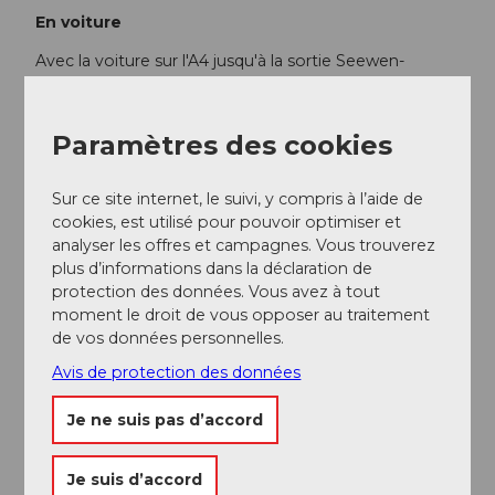
En voiture
Avec la voiture sur l'A4 jusqu'à la sortie Seewen-
Schwyz, jusqu'à Rickenbach, station de base
Rotenfluebahn
Paramètres des cookies
Stationnement
Parkings à proximité de la station de base (tous
Sur ce site internet, le suivi, y compris à l’aide de
payants).
cookies, est utilisé pour pouvoir optimiser et
analyser les offres et campagnes. Vous trouverez
plus d’informations dans la déclaration de
Transports en commun
protection des données. Vous avez à tout
Avec les transports publics
moment le droit de vous opposer au traitement
de vos données personnelles.
Avec les CFF jusqu'à la gare de Schwyz. Avec le bus
Avis de protection des données
d'Auto AG Schwyz depuis la gare Schwyz-Seewen,
ligne 3 jusqu'à l'arrêt Rickenbach, Rotenfluebahn.
Je ne suis pas d’accord
Informations supplémentaires / Liens
Je suis d’accord