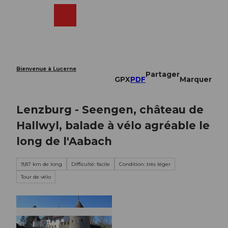
T
o
Webcams
Recherche
Menu
Shop
c
o
n
t
e
Bienvenue à Lucerne
Partager
n
GPX
PDF
Marquer
t
Lenzburg - Seengen, château de
Hallwyl, balade à vélo agréable le
long de l'Aabach
9,87 km de long
Difficulté: facile
Condition: très léger
Tour de vélo