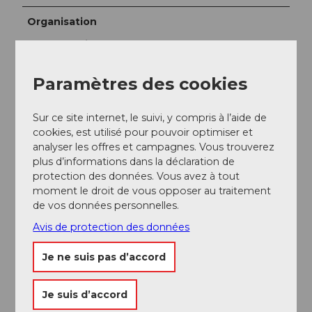
Organisation
Seetal Tourismus
Conseil de l'auteur
Paramètres des cookies
Visite du château de Hallwyl
Sur ce site internet, le suivi, y compris à l’aide de
Navigation sur le lac de Hallwil
cookies, est utilisé pour pouvoir optimiser et
analyser les offres et campagnes. Vous trouverez
plus d’informations dans la déclaration de
protection des données. Vous avez à tout
moment le droit de vous opposer au traitement
de vos données personnelles.
A proximité
Regarder sur la carte
Avis de protection des données
Je ne suis pas d’accord
Evénement
Je suis d’accord
A voir