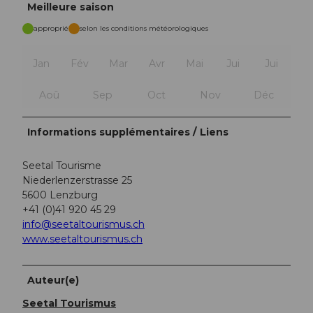
Meilleure saison
approprié
selon les conditions météorologiques
Jan
Fév
Mar
Avr
Mai
Jui
Jui
Aoû
Sep
Oct
Nov
Déc
Informations supplémentaires / Liens
Seetal Tourisme
Niederlenzerstrasse 25
5600 Lenzburg
+41 (0)41 920 45 29
info@seetaltourismus.ch
www.seetaltourismus.ch
Auteur(e)
Seetal Tourismus