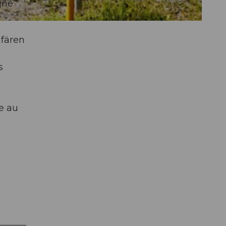
gne
nfären
s
e au