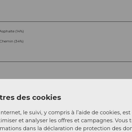
Asphalte (14%)
Chemin (34%)
res des cookies
Sep
Oct
Nov
Déc
internet, le suivi, y compris à l’aide de cookies, est
imiser et analyser les offres et campagnes. Vous 
rmations dans la déclaration de protection des do