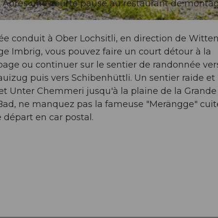
x. Après une courte pause au restaurant de monta
ée conduit à Ober Lochsitli, en direction de Witte
ge Imbrig, vous pouvez faire un court détour à la
lpage ou continuer sur le sentier de randonnée ver
izug puis vers Schibenhüttli. Un sentier raide et
 et Unter Chemmeri jusqu'à la plaine de la Grande
ad, ne manquez pas la fameuse "Merängge" cuit
 départ en car postal.