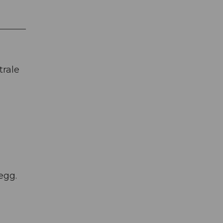
trale
egg.