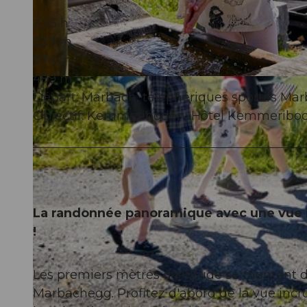
2:35 h
227 m
976 m
499 m
© Beat Brecbbühl, UNESCO Biosphäre Entlebuch
Départ: Marbach, téléphériques sportifs Ma
Objectif: Kemmeriboden, Hôtel Kemmeribo
La randonnée panoramique avec une vue
!
Les premiers mètres d'altitude se montent 
Marbachegg. Profitez d'abord de la vue incr