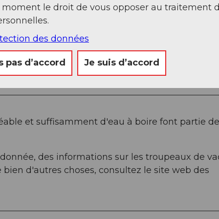
t moment le droit de vous opposer au traitement 
rsonnelles.
otection des données
 - Ober Habchegg - Schibenhüttli - Kemmeribod
s pas d’accord
Je suis d’accord
ble et suffisamment d'eau à boire font partie d
andonnée, des informations sur les troupeaux de v
 bien d'autres choses, consultez le site web des