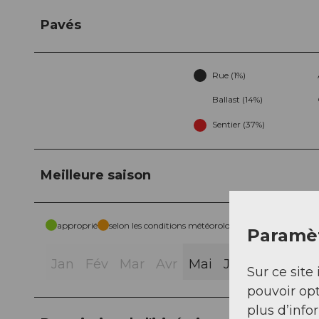
Pavés
Rue (1%)
Ballast (14%)
Sentier (37%)
Meilleure saison
approprié
selon les conditions météorologiques
Paramèt
Jan
Fév
Mar
Avr
Mai
Jui
Jui
Aoû
Sur ce site 
pouvoir opt
plus d’info