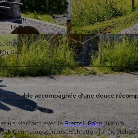
8,14 km
719 m
1.475 m
© Beat Brechbühl, UNESCO Biosphäre Entlebuch
rbachegg
den-Bad
 imprenable accompagnée d'une douce récom
depuis Marbach avec le
Bretzeli-Bahn
jusqu'à
oyable sur la mystérieuse Schrattenfluh, le Hohgan