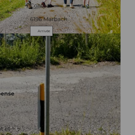
Contact
6196
Marbach
Arrivée
pense
t et