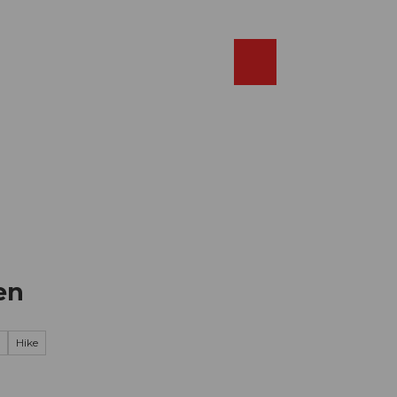
Réserver
FR
Webcams
Recherche
Shop
en
Hike