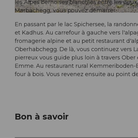
les Alpes bernoises blanchies entre les deu
Marbachegg, vous pouvez démarrer.
© Beat Brechbühl, UNESCO Biosphäre Entlebuch
En passant par le lac Spichersee, la randonn
et Kadhus. Au carrefour à gauche vers l'alpa
fromagerie alpine et au petit restaurant d'a
Oberhabchegg. De là, vous continuez vers Lau
pierreux vous guide plus loin à travers Ober
Emme. Au restaurant rural Kemmeriboden-B
four à bois. Vous revenez ensuite au point de
Bon à savoir