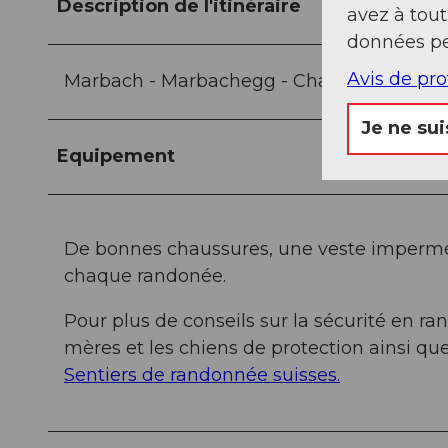
Description de l'itinéraire
avez à tou
données pe
Avis de pr
Marbach - Marbachegg - Chadhus - Imbrig
Je ne sui
Equipement
De bonnes chaussures, une veste imperméa
chaque randonée.
Pour plus de conseils sur la sécurité en r
mères et les chiens de protection ainsi que
Sentiers de randonnée suisses.