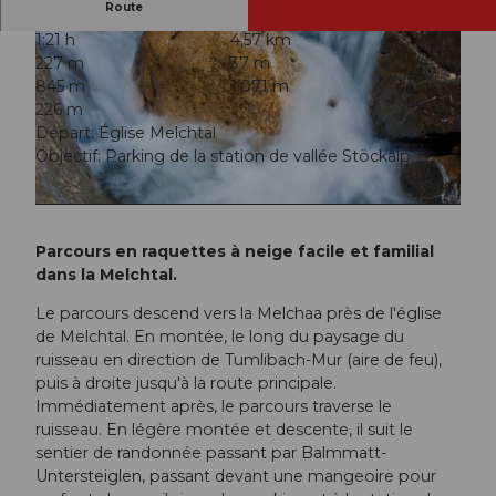
Route
1:21 h
4,57 km
227 m
37 m
845 m
1.071 m
226 m
Départ: Église Melchtal
Objectif: Parking de la station de vallée Stöckalp
© Obwalden Tourismus, Obwalden Tourismus
© Obwalden Tourismus, Obwalden Tourismus
Parcours en raquettes à neige facile et familial
dans la Melchtal.
Le parcours descend vers la Melchaa près de l'église
de Melchtal. En montée, le long du paysage du
ruisseau en direction de Tumlibach-Mur (aire de feu),
puis à droite jusqu'à la route principale.
Immédiatement après, le parcours traverse le
ruisseau. En légère montée et descente, il suit le
sentier de randonnée passant par Balmmatt-
Untersteiglen, passant devant une mangeoire pour