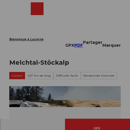
T
o
Webcams
Recherche
Menu
Shop
c
o
n
t
e
Bienvenue à Lucerne
Partager
n
GPX
PDF
Marquer
t
Melchtal-Stöckalp
Conseil
4,57 km de long
Difficulté: facile
Randonnée hivernale
GPX