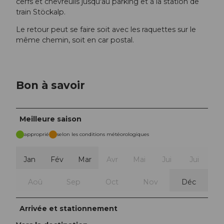
cerfs et chevreuils jusqu'au parking et à la station de
train Stöckalp.
Le retour peut se faire soit avec les raquettes sur le
même chemin, soit en car postal.
Bon à savoir
Meilleure saison
approprié
selon les conditions météorologiques
Jan
Fév
Mar
Avr
Mai
Jui
Jui
Aoû
Sep
Oct
Nov
Déc
Arrivée et stationnement