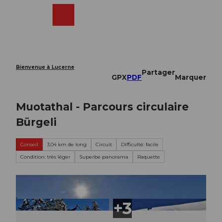
T
o
Webcams
Recherche
Menu
Shop
c
o
n
t
e
Bienvenue à Lucerne
Partager
n
GPX
PDF
Marquer
t
Muotathal - Parcours circulaire
Bürgeli
Conseil
3,04 km de long
Circuit
Difficulté: facile
Condition: très léger
Superbe panorama
Raquette