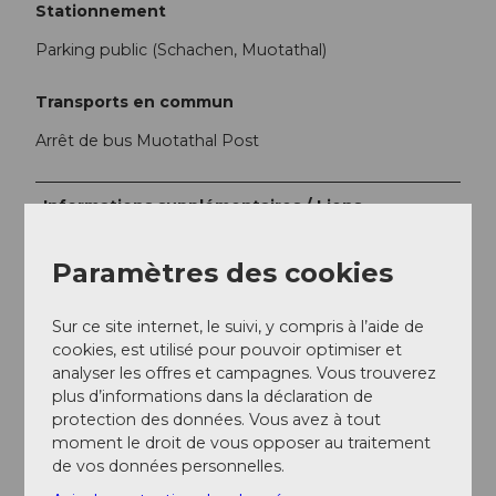
Stationnement
Parking public (Schachen, Muotathal)
Transports en commun
Arrêt de bus Muotathal Post
Informations supplémentaires / Liens
www.muotathal.ch/tourismus/angebote-winter
Paramètres des cookies
Les raquettes peuvent être louées à l’arrêt de
bus Gwerder Sport.
Sur ce site internet, le suivi, y compris à l’aide de
cookies, est utilisé pour pouvoir optimiser et
Documentation
analyser les offres et campagnes. Vous trouverez
plus d’informations dans la déclaration de
protection des données. Vous avez à tout
Brochures gratuites disponibles à plusieurs stations ou
moment le droit de vous opposer au traitement
suivantes :
de vos données personnelles.
Brochure hiver Région Stoos-Muotatal
,
Carte hiver