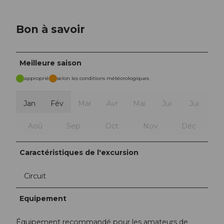
Bon à savoir
Meilleure saison
approprié
selon les conditions météorologiques
Jan
Fév
Mar
Avr
Mai
Jui
Jui
Aoû
Sep
Oct
Nov
Déc
Caractéristiques de l'excursion
Circuit
Equipement
Équipement recommandé pour les amateurs de