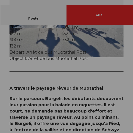
GPX
Route
1:30 h
3,04 km
© Stoos-Muotatal Tourismus, Stoos-Muotatal T
© Stoos-Muotatal Tourismus, Stoos-Muotatal T
132 m
132 m
ourismus
ourismus
600 m
732 m
132 m
Départ: Arrêt de bus Muotathal Post
Objectif: Arrêt de bus Muotathal Post
© Stoos-Muotatal Tourismus, Stoos-Muotatal Tourismus
À travers le paysage rêveur de Muotathal
Sur le parcours Bürgeli, les débutants découvrent
leur passion pour la balade en raquettes. Il est
court, ne demande pas beaucoup d'effort et
traverse un paysage rêveur. Au point culminant,
le Bürgeli, il offre une vue dégagée jusqu'à Ried,
à l'entrée de la vallée et en direction de Schwyz.