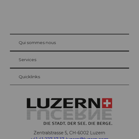
© Be
at Bre
chbü
hl
Qui sommes nous
Carte d’hôte Lucerne
Vos avantages en tant qu'hôte pour la nuit
Services
Quicklinks
Zentralstrasse 5, CH-6002 Luzern