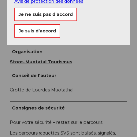
Avis de protection des données
Muotathal
Je ne suis pas d’accord
Auteur(e)
Je suis d’accord
Stoos-Muotatal Tourismus GmbH / Region
Luzern-Vierwaldstättersee
Organisation
Stoos-Muotatal Tourismus
Conseil de l'auteur
Grotte de Lourdes Muotathal
Consignes de sécurité
Pour votre sécurité – restez sur le parcours !
Les parcours raquettes SVS sont balisés, signalés,