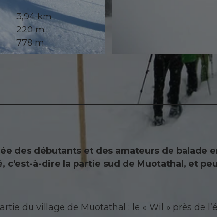
3,94 km
220 m
778 m
© Erlebniswelt
iée des débutants et des amateurs de balade e
é, c'est-à-dire la partie sud de Muotathal, et pe
tie du village de Muotathal : le « Wil » près de l’é