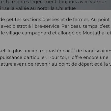
aire, tu montes légèrement, toujours avec vue sur
se la vallée au nord : la Chileflue.
e petites sections boisées et de fermes. Au point 
vec bistrot à libre-service. Par beau temps, c’est
 le village campagnard et allongé de Muotathal et
ef, le plus ancien monastère actif de franciscaine
uissance particulier. Pour toi, il offre encore une
ature avant de revenir au point de départ et à la 