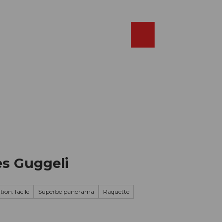
Réserver
FR
Webcams
Recherche
Shop
es Guggeli
ion: facile
Superbe panorama
Raquette