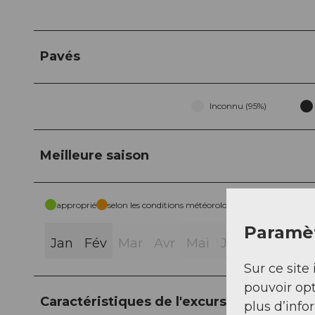
Pavés
Inconnu (95%)
Meilleure saison
approprié
selon les conditions météorologiques
Paramèt
Jan
Fév
Mar
Avr
Mai
Jui
Jui
Aoû
Sur ce site 
pouvoir opt
Caractéristiques de l'excursion
plus d’info