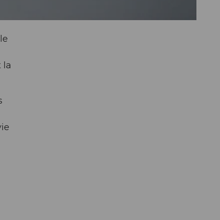
le
 la
s
vie