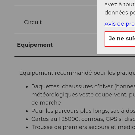
avez à tou
données pe
Circuit
Avis de pr
Je ne sui
Equipement
Équipement recommandé pour les pratiquan
Raquettes, chaussures d’hiver (bonnes
météorologiques veste coupe-vent, pull
de marche
Pour les parcours plus longs, sac à do
Cartes au 1:25000, compas, GPS si dis
Trousse de premiers secours et médi