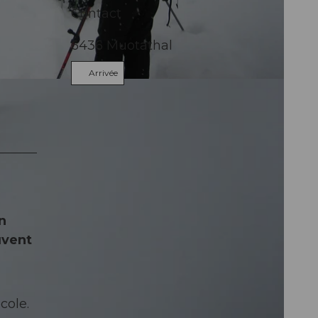
Contact
6436
Muotathal
Arrivée
n
uvent
cole.