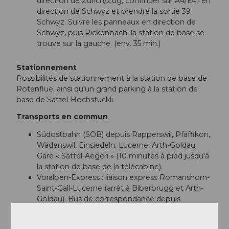
direction de Zurich/Zug, continuer sur A4/E41 en
direction de Schwyz et prendre la sortie 39
Schwyz. Suivre les panneaux en direction de
Schwyz, puis Rickenbach; la station de base se
trouve sur la gauche. (env. 35 min.)
Stationnement
Possibilités de stationnement à la station de base de
Rotenflue, ainsi qu'un grand parking à la station de
base de Sattel-Hochstuckli.
Transports en commun
Südostbahn (SOB) depuis Rapperswil, Pfäffikon,
Wädenswil, Einsiedeln, Lucerne, Arth-Goldau.
Gare « Sattel-Aegeri » (10 minutes à pied jusqu'à
la station de base de la télécabine).
Voralpen-Express : liaison express Romanshorn-
Saint-Gall-Lucerne (arrêt à Biberbrugg et Arth-
Goldau). Bus de correspondance depuis
Biberbrugg (direction Rothenthurm-Sattel
SHAG-Schwyz).