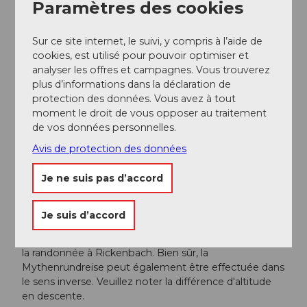
Liaison directe en bus de Schwyz à Sattel avec
Paramètres des cookies
Auto AG Schwyz - arrêt Sattel SHAG, télécabine.
Liaison directe en bus de Biberbrugg à Sattel
Sur ce site internet, le suivi, y compris à l’aide de
avec Auto AG Schwyz - arrêt Sattel SHAG,
cookies, est utilisé pour pouvoir optimiser et
télécabine.
analyser les offres et campagnes. Vous trouverez
Liaison directe en bus de Zug à Sattel. Chaque
plus d’informations dans la déclaration de
samedi et dimanche (à partir du 10 déc. 2017)
protection des données. Vous avez à tout
selon l'horaire.
moment le droit de vous opposer au traitement
En semaine, de Zug à Sattel avec la ZVB (ligne
de vos données personnelles.
de bus 1) jusqu'à Oberägeri, puis correspondance
sur la ligne de bus 9 jusqu'au terminus - arrêt
Avis de protection des données
Sattel SHAG, télécabine.
Je ne suis pas d’accord
Informations supplémentaires / Liens
Je suis d’accord
La société Rotenflue Mythenregion AG ainsi que
Sattel-Hochstuckli AG recommandent de commencer
la randonnée à Rickenbach. Bien sûr, la
Mythenrundreise peut également être effectuée dans
le sens inverse. Veuillez noter la différence d'altitude
en descente.