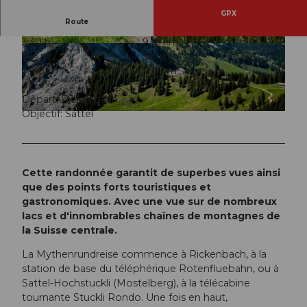
GPX
Route
3:30 h
9,16 km
© Schwyz Tourismus, Ferien- und Ausflugsregi
© Schwyz Tourismus, Ferien- und Ausflugsregi
164 m
555 m
on Schwyz
on Schwyz
1.148 m
1.571 m
423 m
Départ: Rickenbach
Objectif: Sattel
© Schwyz Tourismus |
CC-BY-SA
Cette randonnée garantit de superbes vues ainsi
que des points forts touristiques et
gastronomiques. Avec une vue sur de nombreux
lacs et d'innombrables chaînes de montagnes de
la Suisse centrale.
La Mythenrundreise commence à Rickenbach, à la
station de base du téléphérique Rotenfluebahn, ou à
Sattel-Hochstuckli (Mostelberg), à la télécabine
tournante Stuckli Rondo. Une fois en haut,