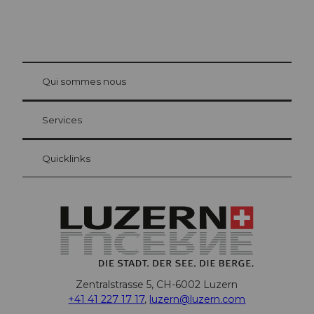
© Be
at Bre
chbü
hl
Qui sommes nous
Carte d’hôte Lucerne
Vos avantages en tant qu'hôte pour la nuit
Services
Quicklinks
Zentralstrasse 5, CH-6002 Luzern
+41 41 227 17 17
,
luzern@luzern.com