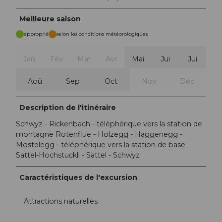
Meilleure saison
approprié
selon les conditions météorologiques
Jan
Fév
Mar
Avr
Mai
Jui
Jui
Aoû
Sep
Oct
Nov
Déc
Description de l'itinéraire
Schwyz - Rickenbach - téléphérique vers la station de
montagne Rotenflue - Holzegg - Haggenegg -
Mostelegg - téléphérique vers la station de base
Sattel-Hochstuckli - Sattel - Schwyz
Caractéristiques de l'excursion
Attractions naturelles