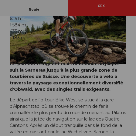
GPX
Route
6:15 h
48,87 km
1.584 m
1.584 m
435 m
1.618 m
1.183 m
© Obwalden Tourismus, Bikegenoss Zentralschweiz
Ce parcours exigeant mais néanmoins idyllique
© Obwalden Tourismus, Bikegenoss Zentralschweiz
suit la Sarneraa jusqu'à la plus grande zone de
tourbières de Suisse. Une découverte à vélo à
travers le paysage exceptionnellement diversifié
d'Obwald, avec des singles trails exigeants.
Le départ de l'o-tour Bike West se situe à la gare
d'Alpnachstad, où se trouve le chemin de fer à
crémaillère le plus pentu du monde menant au Pilatus
ainsi que la jetée de navigation sur le lac des Quatre-
Cantons. Après un début tranquille dans le fond de la
vallée en passant par le lac Wichel vers Sarnen, la