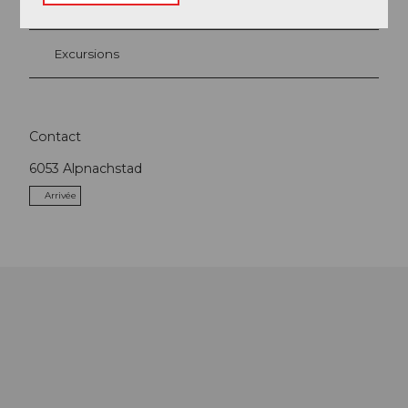
A voir
Excursions
Contact
6053
Alpnachstad
Arrivée