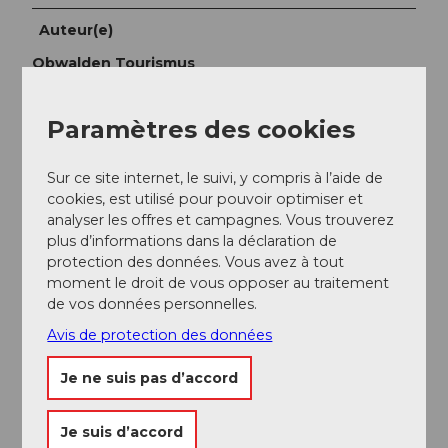
Auteur(e)
Obwalden Tourismus
Organisation
Paramètres des cookies
Bikegenoss Zentralschweiz
Sur ce site internet, le suivi, y compris à l’aide de
Consignes de sécurité
cookies, est utilisé pour pouvoir optimiser et
En raison du passage par la tourbière haute, il est
analyser les offres et campagnes. Vous trouverez
recommandé d'emprunter l'itinéraire uniquement par
plus d’informations dans la déclaration de
temps sec.
protection des données. Vous avez à tout
moment le droit de vous opposer au traitement
de vos données personnelles.
Avis de protection des données
A proximité
Je ne suis pas d’accord
Regarder sur la carte
Je suis d’accord