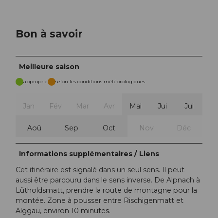
Bon à savoir
Meilleure saison
approprié
selon les conditions météorologiques
Jan
Fév
Mar
Avr
Mai
Jui
Jui
Aoû
Sep
Oct
Nov
Déc
Informations supplémentaires / Liens
Cet itinéraire est signalé dans un seul sens. Il peut
aussi être parcouru dans le sens inverse. De Alpnach à
Lütholdsmatt, prendre la route de montagne pour la
montée. Zone à pousser entre Rischigenmatt et
Älggäu, environ 10 minutes.