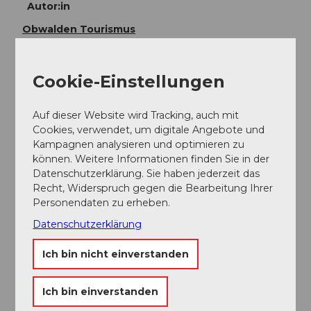
Autor:in
Obwalden Tourismus
Organisation
Cookie-Einstellungen
Bikegenoss Zentralschweiz
Sicherheitshinweise
Auf dieser Website wird Tracking, auch mit
Cookies, verwendet, um digitale Angebote und
Aufgrund der Passage durch das Hochmoor empfielt
Kampagnen analysieren und optimieren zu
es sich, die Strecke nur bei trockenen
können. Weitere Informationen finden Sie in der
Wetterverhältnissen zu befahren.
Datenschutzerklärung. Sie haben jederzeit das
Recht, Widerspruch gegen die Bearbeitung Ihrer
Personendaten zu erheben.
Datenschutzerklärung
In der Nähe
Auf der Karte anschauen
Ich bin nicht einverstanden
Ich bin einverstanden
Veranstaltung