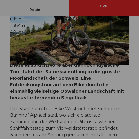
GPX
Route
6:15 h
48,87 km
1.584 m
1.584 m
435 m
1.618 m
1.183 m
© Obwalden Tourismus, Bikegenoss Zentralschweiz
Diese anspruchsvolle aber dennoch idyllische
© Obwalden Tourismus, Bikegenoss Zentralschweiz
Tour führt der Sarneraa entlang in die grösste
Moorlandschaft der Schweiz. Eine
Entdeckungstour auf dem Bike durch die
einmahlig vielseitige Obwaldner Landschaft mit
herausfordernenden Singeltrails.
Der Start zur o-tour Bike West befindet sich beim
Bahnhof Alpnachstad, wo sich die steilste
Zahnradbahn der Welt auf den Pilatus sowie der
Schifffahrtssteg zum Vierwaldstättersee befindet.
Nachdem es am Angang gemütlich im Talboden