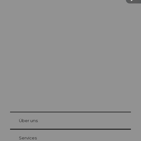
Ausflugstipps in
Luzern
Die Stadt. Der See. Die Berge.
© Be
at Bre
chbü
hl
Über uns
Gästekarte Luzern
Ihre Vorteile als Übernachtungsgast
Services