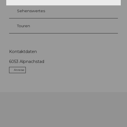
Sehenswertes
Touren
Kontaktdaten
6053
Alpnachstad
Anreise