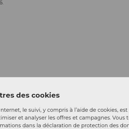
6.
res des cookies
internet, le suivi, y compris à l’aide de cookies, est
imiser et analyser les offres et campagnes. Vous 
Sep
Oct
Nov
Déc
rmations dans la déclaration de protection des do