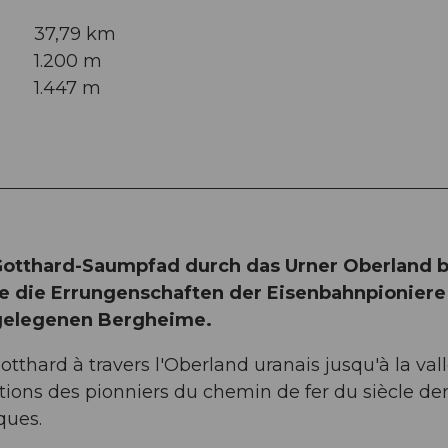
37,79 km
1.200 m
1.447 m
Gotthard-Saumpfad durch das Urner Oberland b
e die Errungenschaften der Eisenbahnpioniere
 gelegenen Bergheime.
 Gotthard à travers l'Oberland uranais jusqu'à la val
ations des pionniers du chemin de fer du siècle de
ques.