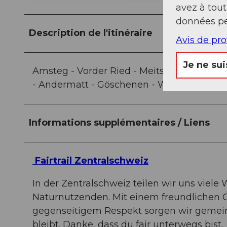
avez à tou
données pe
Description de l'itinéraire
Avis de pr
Je ne sui
Amsteg - Vorder Ried - Meitschligen - Wil
- Andermatt - Göschenen - Wassen - Gurtne
Informations supplémentaires / Liens
Fairtrail Zentralschweiz
In der Zentralschweiz teilen wir uns vie
Naturnutzenden. Mit einem freundlichen 
gegenseitigem Respekt sorgen wir gemein
bleibt. Danke, dass du fair unterwegs bist.