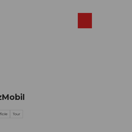
Réserver
FR
Webcams
Recherche
Shop
zMobil
icile
Tour