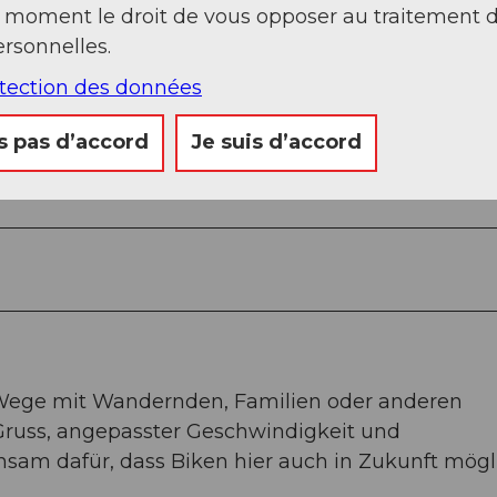
t moment le droit de vous opposer au traitement 
rsonnelles.
otection des données
s pas d’accord
Je suis d’accord
er bei Gurtnellen - Wattingen - Göschenen - Schöl
llen - Meitschligen - Vorder Ried - Amsteg
le Wege mit Wandernden, Familien oder anderen
Gruss, angepasster Geschwindigkeit und
sam dafür, dass Biken hier auch in Zukunft mögl