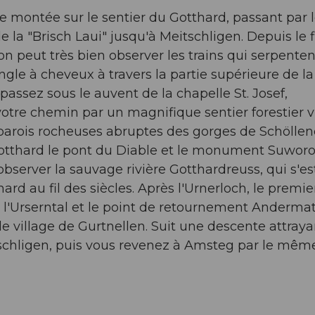
 montée sur le sentier du Gotthard, passant par 
 la "Brisch Laui" jusqu'à Meitschligen. Depuis le 
on peut très bien observer les trains qui serpenten
ngle à cheveux à travers la partie supérieure de la
passez sous le auvent de la chapelle St. Josef,
 votre chemin par un magnifique sentier forestier v
parois rocheuses abruptes des gorges de Schöllen
 Gotthard le pont du Diable et le monument Suworow
bserver la sauvage rivière Gotthardreuss, qui s'es
rd au fil des siècles. Après l'Urnerloch, le premie
e l'Urserntal et le point de retournement Andermat
le village de Gurtnellen. Suit une descente attray
chligen, puis vous revenez à Amsteg par le mêm