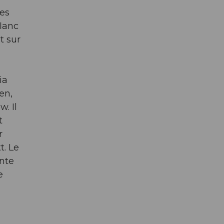
les
flanc
t sur
ia
en,
. Il
t
r
t. Le
ante
e