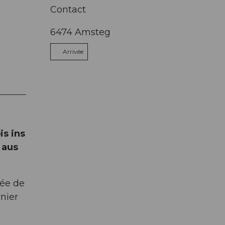
Contact
6474
Amsteg
Arrivée
is ins
 aus
lée de
rnier