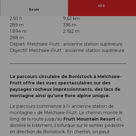
GPX
Route
2:50 h
9,62 km
289 m
396 m
1.894 m
2.182 m
288 m
Départ: Melchsee-Frutt : ancienne station supérieure
Objectif: Melchsee-Frutt : ancienne station supérieure
Le parcours circulaire de Bonistock à Melchsee-
Frutt offre des vues spectaculaires sur des
paysages rocheux impressionnants, des lacs de
montagne ainsi qu'une flore alpine unique.
Le parcours commence à l’« ancienne station de
montagne » de Melchsee-Frutt. Le chemin monte le
long de la route jusqu'au
Frutt Mountain Resort
et,
derrière le bâtiment, il bifurque sur le sentier pédestre
en direction de Bonistock. En chemin, on peut