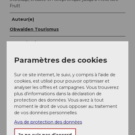
Frutt
Auteur(e)
Obwalden Tourismus
Organisation
Obwalden Tourismus
Paramètres des cookies
Conseil de l'auteur
Sur ce site internet, le suivi, y compris à l’aide de
Si vous souhaitez raccourcir la randonnée, vous
cookies, est utilisé pour pouvoir optimiser et
pouvez revenir en train Frutt depuis Tannalp.
analyser les offres et campagnes. Vous trouverez
plus d’informations dans la déclaration de
protection des données. Vous avez à tout
moment le droit de vous opposer au traitement
de vos données personnelles.
Avis de protection des données
Je ne suis pas d’accord