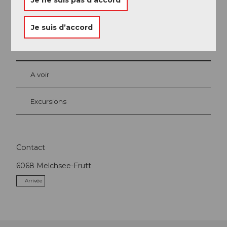
Je suis d’accord
A proximité
Regarder sur la carte
A voir
Excursions
Contact
6068
Melchsee-Frutt
Arrivée