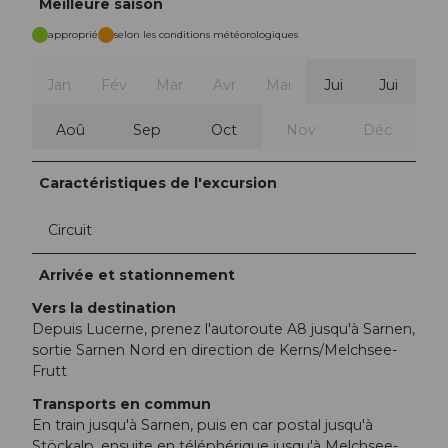
Meilleure saison
approprié
selon les conditions météorologiques
Jan
Fév
Mar
Avr
Mai
Jui
Jui
Aoû
Sep
Oct
Nov
Déc
Caractéristiques de l'excursion
Circuit
Arrivée et stationnement
Vers la destination
Depuis Lucerne, prenez l'autoroute A8 jusqu'à Sarnen,
sortie Sarnen Nord en direction de Kerns/Melchsee-
Frutt
Transports en commun
En train jusqu'à Sarnen, puis en car postal jusqu'à
Stöckalp, ensuite en téléphérique jusqu'à Melchsee-