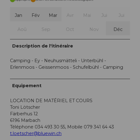
Jan
Fév
Mar
Avr
Mai
Jui
Jui
Aoû
Sep
Oct
Nov
Déc
Description de l'itinéraire
Camping - Ey - Neuhusmätteli - Unterbühl -
Erlenmoos - Geissenmoos - Schufelbühl - Camping
Equipement
LOCATION DE MATÉRIEL ET COURS
Toni Lötscher
Färberhus 12
6196 Marbach
Téléphone 034 493 30 55, Mobile 079 341 64 43
t.loetscher@bluewin.ch