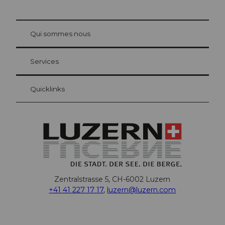
© Be
at Bre
chbü
hl
Qui sommes nous
Carte d’hôte Lucerne
Vos avantages en tant qu'hôte pour la nuit
Services
Quicklinks
Zentralstrasse 5, CH-6002 Luzern
+41 41 227 17 17
,
luzern@luzern.com