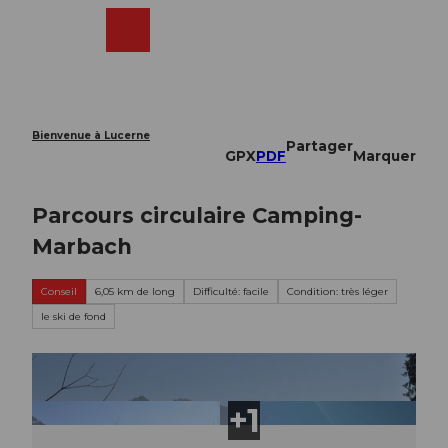
T
o
Webcams
Recherche
Menu
Shop
c
o
n
t
e
Bienvenue à Lucerne
Partager
n
GPX
PDF
Marquer
t
Parcours circulaire Camping-
Marbach
Conseil
6,05 km de long
Difficulté: facile
Condition: très léger
le ski de fond