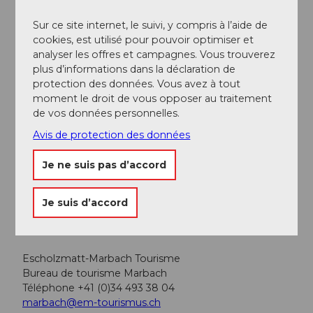
Sur ce site internet, le suivi, y compris à l’aide de
Transports en commun
cookies, est utilisé pour pouvoir optimiser et
analyser les offres et campagnes. Vous trouverez
Vous pouvez rejoindre Marbach en transports publics
plus d’informations dans la déclaration de
via Escholzmatt (ligne de train Berne-Lucerne). Depuis
protection des données. Vous avez à tout
Escholzmatt, prenez le car postal jusqu'à Marbach
moment le droit de vous opposer au traitement
"Dorf". Avec tous les passes et billets de ski de fond,
de vos données personnelles.
vous voyagez gratuitement sur la ligne de car postal
Escholzmatt–Kemmeriboden pendant la saison
Avis de protection des données
hivernale.
Je ne suis pas d’accord
Planifiez votre voyage avec le
horaire en ligne des
CFF.
Je suis d’accord
Informations supplémentaires / Liens
Escholzmatt-Marbach Tourisme
Bureau de tourisme Marbach
Téléphone +41 (0)34 493 38 04
marbach@em-tourismus.ch