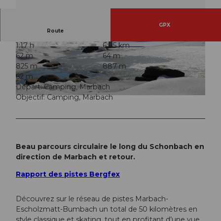
GPX
Route
1:17 h
6,05 km
© Maurin Bisig, UNESCO Biosphäre Entlebuch
© UNESCO Biosphäre Entlebuch
62 m
64 m
825 m
887 m
62 m
Départ: Camping, Marbach
Objectif: Camping, Marbach
© Maurin Bisig, UNESCO Biosphäre Entlebuch
Beau parcours circulaire le long du Schonbach en
direction de Marbach et retour.
Rapport des pistes Bergfex
Découvrez sur le réseau de pistes Marbach-
Escholzmatt-Bumbach un total de 50 kilomètres en
style classique et skating, tout en profitant d’une vue