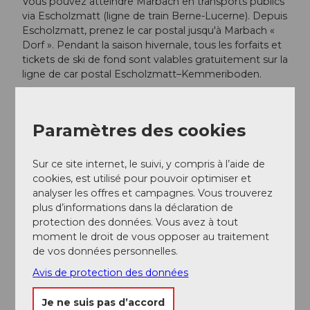
Vous pouvez atteindre Marbach en transports publics
via Escholzmatt (ligne de train Berne-Lucerne). Depuis
Escholzmatt, prenez le car postal jusqu'à Marbach «
Dorf ». Pendant la saison hivernale, tous les forfaits et
tickets de ski de fond sont valables gratuitement sur la
ligne de car postal Escholzmatt–Kemmeriboden.
Planifiez votre voyage grâce à l'
horaire en ligne des
CFF
.
Paramètres des cookies
Informations supplémentaires / Liens
Sur ce site internet, le suivi, y compris à l’aide de
cookies, est utilisé pour pouvoir optimiser et
Escholzmatt-Marbach Tourisme
analyser les offres et campagnes. Vous trouverez
Bureau de tourisme Marbach
plus d’informations dans la déclaration de
Téléphone +41 (0)34 493 38 04
protection des données. Vous avez à tout
marbach@em-tourismus.ch
moment le droit de vous opposer au traitement
www.escholzmatt-marbach-tourismus.ch
de vos données personnelles.
Bureau de tourisme Escholzmatt
Avis de protection des données
Téléphone +41 (0)41 486 01 30
escholzmatt@em-tourismus.ch
Je ne suis pas d’accord