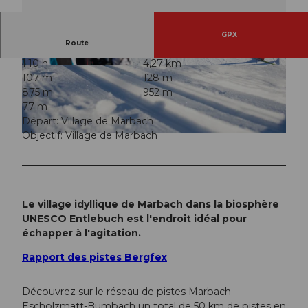
GPX
Route
1:10 h
4,27 km
© Maurin Bisig, UNESCO Biosphäre Entlebuch
© Maurin Bisig, UNESCO Biosphäre Entlebuch
107 m
128 m
875 m
952 m
77 m
Départ: Village de Marbach
Objectif: Village de Marbach
© Maurin Bisig, UNESCO Biosphäre Entlebuch
Le village idyllique de Marbach dans la biosphère
UNESCO Entlebuch est l'endroit idéal pour
échapper à l'agitation.
Rapport des pistes Bergfex
Découvrez sur le réseau de pistes Marbach-
Escholzmatt-Bumbach un total de 50 km de pistes en