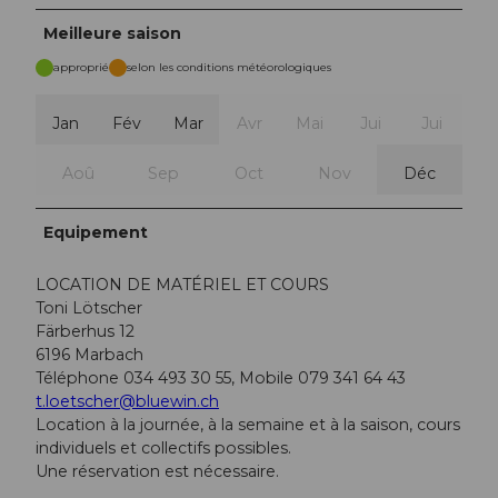
Meilleure saison
approprié
selon les conditions météorologiques
Jan
Fév
Mar
Avr
Mai
Jui
Jui
Aoû
Sep
Oct
Nov
Déc
Equipement
LOCATION DE MATÉRIEL ET COURS
Toni Lötscher
Färberhus 12
6196 Marbach
Téléphone 034 493 30 55, Mobile 079 341 64 43
t.loetscher@bluewin.ch
Location à la journée, à la semaine et à la saison, cours
individuels et collectifs possibles.
Une réservation est nécessaire.