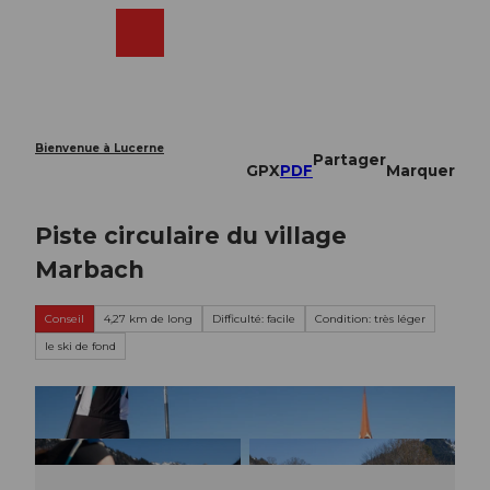
T
o
Webcams
Recherche
Menu
Shop
c
o
n
t
e
Bienvenue à Lucerne
Partager
n
GPX
PDF
Marquer
t
Piste circulaire du village
Marbach
Conseil
4,27 km de long
Difficulté: facile
Condition: très léger
le ski de fond