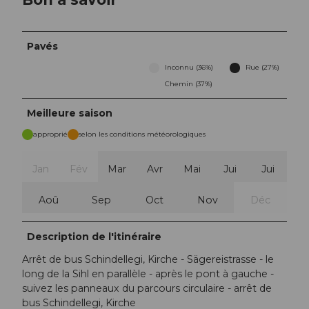
Pavés
Inconnu (36%)
Rue (27%)
Chemin (37%)
Meilleure saison
approprié
selon les conditions météorologiques
Jan
Fév
Mar
Avr
Mai
Jui
Jui
Aoû
Sep
Oct
Nov
Déc
Description de l'itinéraire
Arrêt de bus Schindellegi, Kirche - Sägereistrasse - le
long de la Sihl en parallèle - après le pont à gauche -
suivez les panneaux du parcours circulaire - arrêt de
bus Schindellegi, Kirche