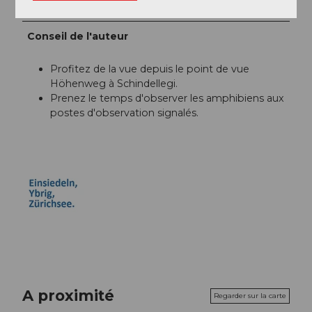
Einsiedeln-Ybrig-Zürichsee
Conseil de l'auteur
Profitez de la vue depuis le point de vue
Höhenweg à Schindellegi.
Prenez le temps d'observer les amphibiens aux
postes d'observation signalés.
A proximité
Regarder sur la carte