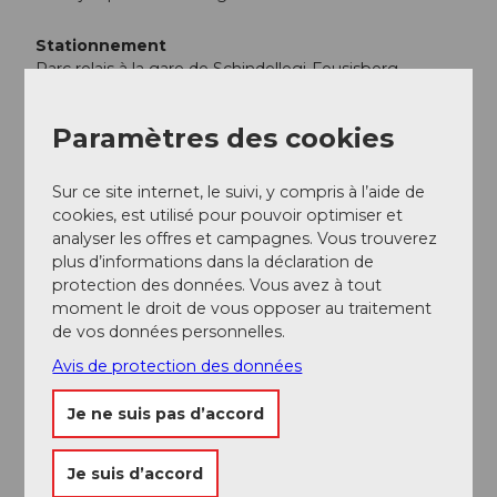
Stationnement
Parc relais à la gare de Schindellegi-Feusisberg.
Transports en commun
Paramètres des cookies
En train jusqu'à la gare de Schindellegi - Feusisberg.
Ensuite, court chemin à pied jusqu'à l'arrêt de bus
Schindellegi, Kirche.
Sur ce site internet, le suivi, y compris à l’aide de
cookies, est utilisé pour pouvoir optimiser et
Horaire SBB
analyser les offres et campagnes. Vous trouverez
plus d’informations dans la déclaration de
protection des données. Vous avez à tout
Informations supplémentaires / Liens
moment le droit de vous opposer au traitement
de vos données personnelles.
Tourisme Einsiedeln-Ybrig-Zürichsee
Avis de protection des données
Auteur(e)
Je ne suis pas d’accord
Einsiedeln-Ybrig-Zürichsee Tourismus
Organisation
Je suis d’accord