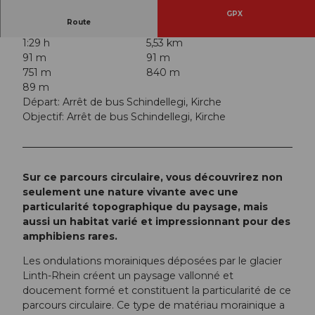
GPX
Route
1:29 h
5,53 km
91 m
91 m
751 m
840 m
89 m
Départ: Arrêt de bus Schindellegi, Kirche
Objectif: Arrêt de bus Schindellegi, Kirche
Sur ce parcours circulaire, vous découvrirez non
seulement une nature vivante avec une
particularité topographique du paysage, mais
aussi un habitat varié et impressionnant pour des
amphibiens rares.
Les ondulations morainiques déposées par le glacier
Linth-Rhein créent un paysage vallonné et
doucement formé et constituent la particularité de ce
parcours circulaire. Ce type de matériau morainique a