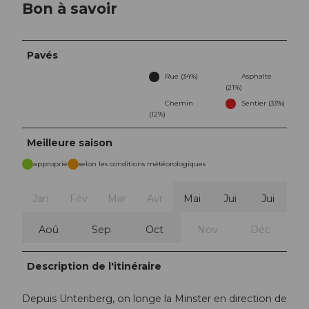
Bon à savoir
Pavés
Rue (34%)
Asphalte
(21%)
Chemin
Sentier (33%)
(12%)
Meilleure saison
approprié
selon les conditions météorologiques
Jan
Fév
Mar
Avr
Mai
Jui
Jui
Aoû
Sep
Oct
Nov
Déc
Description de l'itinéraire
Depuis Unteriberg, on longe la Minster en direction de