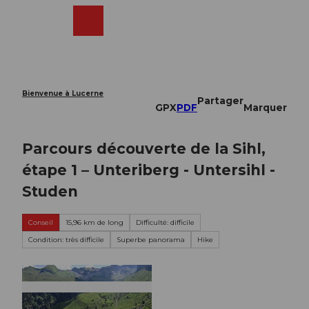
T
o
Webcams
Recherche
Menu
Shop
c
o
n
t
e
Bienvenue à Lucerne
Partager
n
GPX
PDF
Marquer
t
Parcours découverte de la Sihl,
étape 1 – Unteriberg - Untersihl -
Studen
Conseil
15,96 km de long
Difficulté: difficile
Condition: très difficile
Superbe panorama
Hike