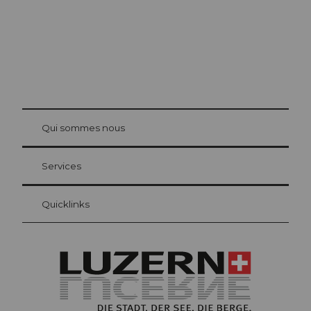
© Be
at Bre
chbü
hl
Qui sommes nous
Carte d’hôte Lucerne
Vos avantages en tant qu'hôte pour la nuit
Services
Quicklinks