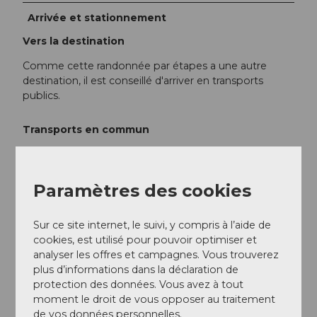
Arrivée et stationnement
Vers la destination
Comme cette randonnée par étapes a une autre
destination, il est conseillé d'arriver en transports
publics.
Transports en commun
Informations générales pour les clients hébergés
Les clients d'hôtel dans le district d'Einsiedeln
Paramètres des cookies
reçoivent à l'enregistrement la carte transport public
Einsiedeln-Ybrig, avec laquelle les transports publics
locaux (bus/PostAuto) dans les zones tarifaires 679–
Sur ce site internet, le suivi, y compris à l’aide de
685 peuvent être utilisés gratuitement.
cookies, est utilisé pour pouvoir optimiser et
analyser les offres et campagnes. Vous trouverez
Étape 1 : Unteriberg – Studen
plus d’informations dans la déclaration de
protection des données. Vous avez à tout
Arrivée : avec le PostAuto ligne 555 depuis
moment le droit de vous opposer au traitement
Einsiedeln via Unteriberg/Oberiberg – point de
de vos données personnelles.