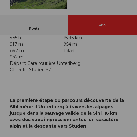
© Peter Marty, Peter Marty |
CC-BY-SA
GPX
Route
5:55 h
15,96 km
917 m
954 m
892 m
1.834 m
942 m
Départ: Gare routière Unteriberg
Objectif: Studen SZ
La première étape du parcours découverte de la
Sihl mène d'Unteriberg à travers les alpages
jusque dans la sauvage vallée de la Sihl. 16 km
avec des vues impressionnantes, un caractère
alpin et la descente vers Studen.