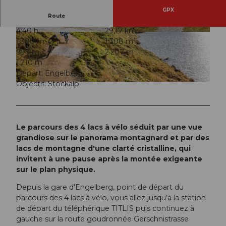
GPX
Route
4:40 h
29,17 km
© Obwalden Tourismus, Bikegenoss Zentralsch
© Obwalden Tourismus, Bikegenoss Zentralsch
1.380 m
1.308 m
weiz
weiz
997 m
2.207 m
1.210 m
Départ: Engelberg
Objectif: Stöckalp
© Obwalden Tourismus, Bikegenoss Zentralschweiz
Le parcours des 4 lacs à vélo séduit par une vue
grandiose sur le panorama montagnard et par des
lacs de montagne d'une clarté cristalline, qui
invitent à une pause après la montée exigeante
sur le plan physique.
Depuis la gare d'Engelberg, point de départ du
parcours des 4 lacs à vélo, vous allez jusqu’à la station
de départ du téléphérique TITLIS puis continuez à
gauche sur la route goudronnée Gerschnistrasse