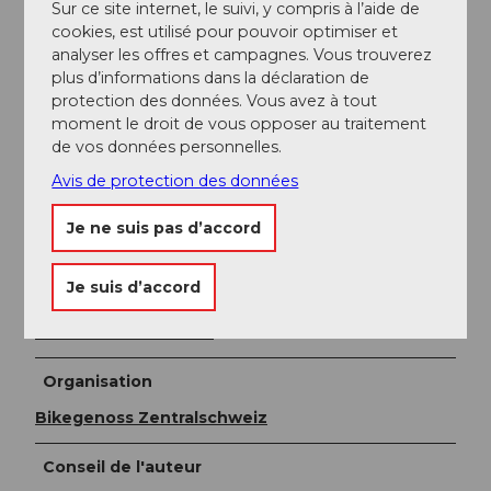
Sur ce site internet, le suivi, y compris à l’aide de
cookies, est utilisé pour pouvoir optimiser et
Informations supplémentaires / Liens
analyser les offres et campagnes. Vous trouverez
plus d’informations dans la déclaration de
Code de conduite pour le VTT
protection des données. Vous avez à tout
Magasins de vélos
moment le droit de vous opposer au traitement
Écoles de vélo et guidage
de vos données personnelles.
Hôtels pour cyclistes
Avis de protection des données
Entreprises adaptées aux cyclistes
Transport de vélos
Je ne suis pas d’accord
Lavage de vélos
Je suis d’accord
Auteur(e)
Obwalden Tourismus
Organisation
Bikegenoss Zentralschweiz
Conseil de l'auteur