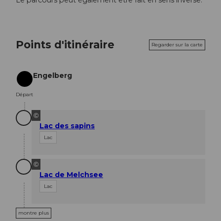
Le parcours peut également être fait en sens inverse.
Points d'itinéraire
Regarder sur la carte
Engelberg
Départ
Départ
©
Lac des sapins
Lac
©
Lac de Melchsee
Lac
montre plus