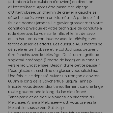
(attention à la circulation d’ouvriers) en direction
d’Untertrübsee. Après être passé par l’alpage
d’Untertrübsee, un chemin de gravier à gauche se
détache après environ un kilomètre. À partir de là, il
faut de bonnes jambes. Le gravier grossier met votre
condition physique et votre technique de conduite à
rude épreuve. La vue sur le Titlis et le fait de savoir
qu’en haut vous continuerez avec le télésiège vous
feront oublier les efforts. Les quelque 400 mètres de
dénivelé entre Trübsee et le col Jochpass peuvent
être franchis avec le télésiège. De là, un magnifique
singletrail aménagé (1 mètre de large) vous conduit
vers le lac Engstlensee. Besoin d’une petite pause ?
L’eau glacée et cristalline du glacier vous rafraîchira.
Une fois le lac dépassé, suivez un tronçon d’environ
600m le long de la Spycherflue jusqu'à Tannalp.
Ensuite, vous descendez tranquillement sur une large
route goudronnée le long du lac bleu foncé
Tannalpsee et de beaux alpages, en direction du
Melchsee. Arrivé à Melchsee-Frutt, vous prenez la
Melchtalerstrasse vers Stöckalp.