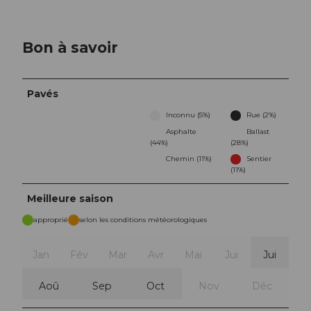
Bon à savoir
Pavés
Inconnu (5%)
Rue (2%)
Asphalte
Ballast
(44%)
(28%)
Chemin (11%)
Sentier
(11%)
Meilleure saison
approprié
selon les conditions météorologiques
Jan
Fév
Mar
Avr
Mai
Jui
Jui
Aoû
Sep
Oct
Nov
Déc