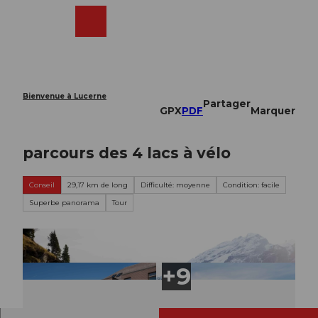
T
o
Webcams
Recherche
Menu
Shop
c
o
n
t
e
Bienvenue à Lucerne
Partager
n
GPX
PDF
Marquer
t
parcours des 4 lacs à vélo
Conseil
29,17 km de long
Difficulté: moyenne
Condition: facile
Superbe panorama
Tour