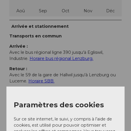
Aoû
Sep
Oct
Nov
Déc
Arrivée et stationnement
Transports en commun
Arrivée :
Avec le bus régional ligne 390 jusqu'à Egliswil,
Industrie.
Horaire bus régional Lenzburg.
Retour :
Avec le S9 de la gare de Hallwil jusqu'à Lenzburg ou
Lucerne.
Horaire SBB.
Informations supplémentaires / Liens
Paramètres des cookies
Restauration en cours de route :
Sur ce site internet, le suivi, y compris à l’aide de
Hoflade i dr Engi,
Engestrasse 3, 5704 Egliswil
cookies, est utilisé pour pouvoir optimiser et
Exploitation Eichberg et boutique bio,