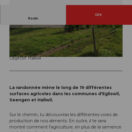
GPX
Route
4:50 h
18,76 km
© Seetal Tourismus, Pro Natura Aargau
© Seetal Tourismus, Pro Natura Aargau
328 m
303 m
443 m
595 m
152 m
Départ: Egliswil
Objectif: Hallwil
© Seetal Tourismus, Seetal Tourismus
La randonnée mène le long de 19 différentes
surfaces agricoles dans les communes d'Egliswil,
Seengen et Hallwil.
Sur le chemin, tu découvriras les différentes voies de
production de nos aliments. En outre, il te sera
montré comment l'agriculture, en plus de la semence