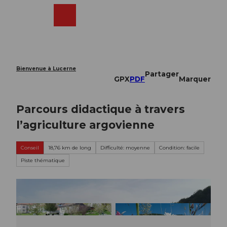
T
o
Webcams
Recherche
Menu
Shop
c
o
n
t
e
Bienvenue à Lucerne
Partager
n
GPX
PDF
Marquer
t
Parcours didactique à travers
l’agriculture argovienne
Conseil
18,76 km de long
Difficulté: moyenne
Condition: facile
Piste thématique