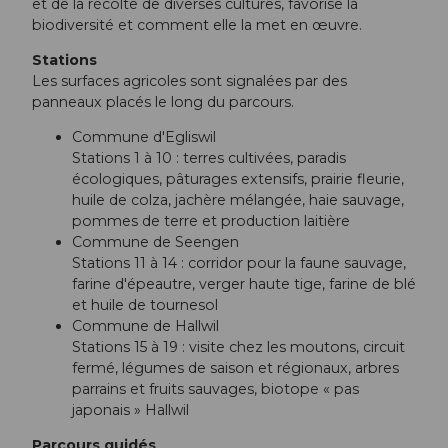
et de la récolte de diverses cultures, favorise la
biodiversité et comment elle la met en œuvre.
Stations
Les surfaces agricoles sont signalées par des
panneaux placés le long du parcours.
Commune d'Egliswil
Stations 1 à 10 : terres cultivées, paradis
écologiques, pâturages extensifs, prairie fleurie,
huile de colza, jachère mélangée, haie sauvage,
pommes de terre et production laitière
Commune de Seengen
Stations 11 à 14 : corridor pour la faune sauvage,
farine d'épeautre, verger haute tige, farine de blé
et huile de tournesol
Commune de Hallwil
Stations 15 à 19 : visite chez les moutons, circuit
fermé, légumes de saison et régionaux, arbres
parrains et fruits sauvages, biotope « pas
japonais » Hallwil
Parcours guidés