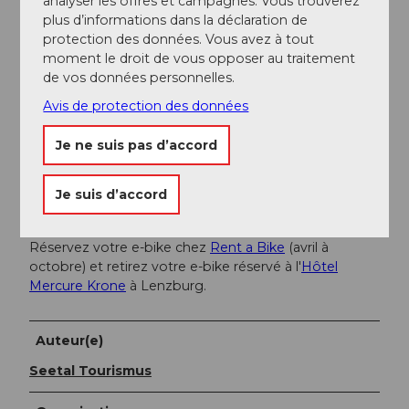
analyser les offres et campagnes. Vous trouverez
Eichbergstrasse 34, 5707 Seengen
plus d’informations dans la déclaration de
Bäsewirtschaft Roos,
Roosweg 26, 5707
protection des données. Vous avez à tout
Seengen
moment le droit de vous opposer au traitement
Restaurant Rebstock
, Schulstrasse 1, 5707
de vos données personnelles.
Seengen
Avis de protection des données
Bistro Schloss Hallwyl,
Museum Aargau, 5707
Seengen
Je ne suis pas d’accord
Haldenhof Hallwil
, 5705 Hallwil
Location de e-bike :
Je suis d’accord
Du 1er avril au 31 octobre, il est possible de louer un e-
bike.
Réservez votre e-bike chez
Rent a Bike
(avril à
octobre) et retirez votre e-bike réservé à l'
Hôtel
Mercure Krone
à Lenzburg.
Auteur(e)
Seetal Tourismus