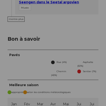
Seengen dans le Seetal argovien
Musée
montre plus
Bon à savoir
Pavés
Rue (4%)
Asphalte
(50%)
Chemin
Sentier (1%)
(45%)
Meilleure saison
approprié
selon les conditions météorologiques
Jan
Fév
Mar
Avr
Mai
Jui
Jui