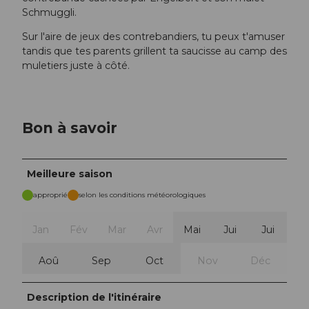
Schmuggli.
Sur l'aire de jeux des contrebandiers, tu peux t'amuser
tandis que tes parents grillent ta saucisse au camp des
muletiers juste à côté.
Bon à savoir
Meilleure saison
approprié
selon les conditions météorologiques
Jan
Fév
Mar
Avr
Mai
Jui
Jui
Aoû
Sep
Oct
Nov
Déc
Description de l'itinéraire