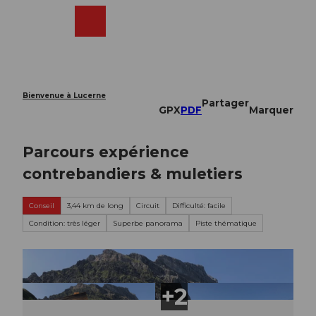
T
o
Webcams
Recherche
Menu
Shop
c
o
n
t
e
Bienvenue à Lucerne
Partager
n
GPX
PDF
Marquer
t
Parcours expérience
contrebandiers & muletiers
Conseil
3,44 km de long
Circuit
Difficulté: facile
Condition: très léger
Superbe panorama
Piste thématique