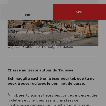
GPX
Route
0:57 h
3,44 km
© Engelberg - Titlis Tourismus, Engelberg-Titlis
© Engelberg - Titlis Tourismus, Engelberg-Titlis
37 m
36 m
Tourismus
Tourismus
1.761 m
1.799 m
38 m
Départ: Station de montagne Trübsee
Objectif: Station de montagne Trübsee
© Engelberg - Titlis Tourismus, Engelberg-Titlis Tourismus
Chasse au trésor autour du Trübsee
Schmuggli a caché un trésor pour toi, que tu ne
peux trouver qu'avec le bon mot de passe.
À Trübsee, tu suis les traces des contrebandiers et des
muletiers et cherches les marchandises de
contrebande cachées par Engelbert et son mulet