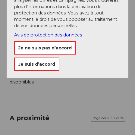
analyser les offres et campagnes. Vous trouverez
Auteur(e)
plus d’informations dans la déclaration de
protection des données. Vous avez à tout
Engelberg - Titlis Tourismus
moment le droit de vous opposer au traitement
de vos données personnelles.
Organisation
Avis de protection des données
Engelberg-Titlis Tourismus
Je ne suis pas d’accord
Conseil de l'auteur
Au camp des muletiers, tu peux utiliser gratuitement
Je suis d’accord
les emplacements pour barbecue et le bois. Autour
du lac, des toilettes écologiques Kompotoi sont
disponibles.
A proximité
Regarder sur la carte