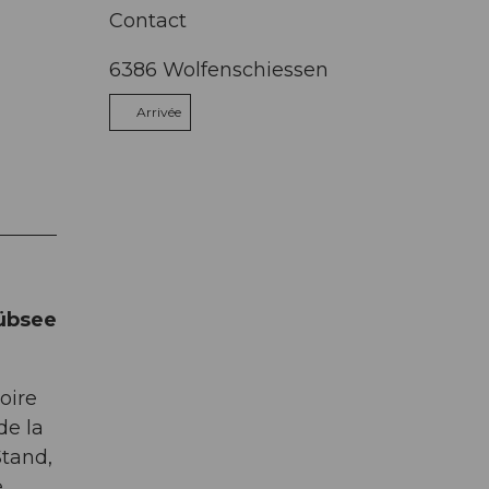
Contact
6386
Wolfenschiessen
Arrivée
rübsee
oire
de la
Stand,
e