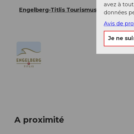
avez à tou
Engelberg-Titlis Tourismus
données pe
Avis de pr
Je ne sui
A proximité