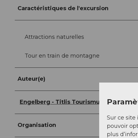
Caractéristiques de l'excursion
Attractions naturelles
Tour en train de montagne
Auteur(e)
Paramèt
Engelberg - Titlis Tourismus
Sur ce site 
Organisation
pouvoir opt
plus d’info