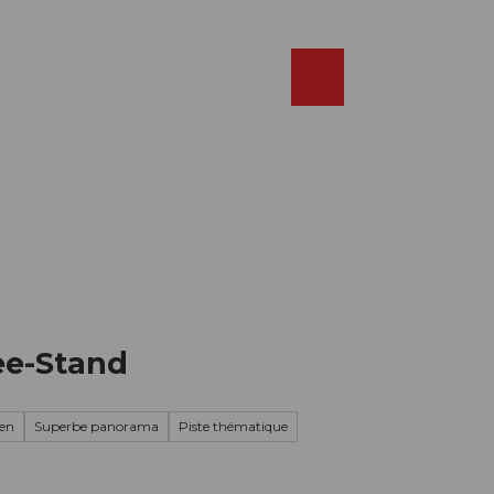
Réserver
FR
Webcams
Recherche
Shop
ee-Stand
en
Superbe panorama
Piste thématique