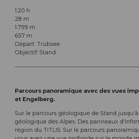
1:20 h
28 m
1.799 m
657 m
Départ: Trübsee
Objectif: Stand
Parcours panoramique avec des vues impr
et Engelberg.
Sur le parcours géologique de Stand jusqu'à
géologique des Alpes. Des panneaux d'info
région du TITLIS. Sur le parcours panoramiq
vous avez une vue profonde sur le monde m