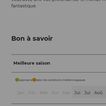
fantastique.
Bon à savoir
Meilleure saison
approprié
selon les conditions météorologiques
Jan
Fév
Mar
Avr
Mai
Jui
Jui
Aoû