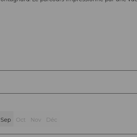
Sep
Oct
Nov
Déc