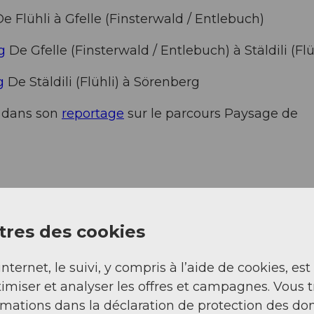
e Flühli à Gfelle (Finsterwald / Entlebuch)
g
De Gfelle (Finsterwald / Entlebuch) à Stäldili (Flü
g
De Stäldili (Flühli) à Sörenberg
 dans son
reportage
sur le parcours Paysage de
res des cookies
internet, le suivi, y compris à l’aide de cookies, est
imiser et analyser les offres et campagnes. Vous 
rmations dans la déclaration de protection des do