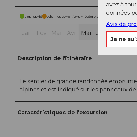
avez à tou
données pe
approprié
selon les conditions météorologiques
Avis de pr
Jan
Fév
Mar
Avr
Mai
Jui
Jui
Aoû
Je ne sui
Description de l'itinéraire
Le sentier de grande randonnée emprunte 
alpines et est indiqué sur les panneaux d
Caractéristiques de l'excursion