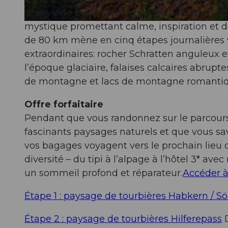
réserve de biosphère de Suisse par l’UNESC
mystique promettant calme, inspiration et d
© Martin Mägli , UNESCO Biosphäre Entlebuch
de 80 km mène en cinq étapes journalières v
extraordinaires: rocher Schratten anguleux e
l’époque glaciaire, falaises calcaires abrupt
de montagne et lacs de montagne romantiq
Offre forfaitaire
Pendant que vous randonnez sur le parcours 
fascinants paysages naturels et que vous sa
vos bagages voyagent vers le prochain lieu 
diversité – du tipi à l’alpage à l’hôtel 3* a
un sommeil profond et réparateur.
Accéder à 
Étape 1 : paysage de tourbières Habkern / S
Étape 2 : paysage de tourbières Hilferepass
D