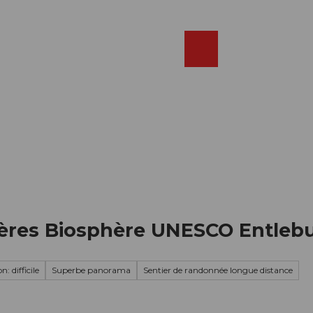
Réserver
FR
Webcams
Recherche
Shop
ières Biosphère UNESCO Entleb
: difficile
Superbe panorama
Sentier de randonnée longue distance