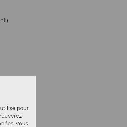
hli)
 utilisé pour
trouverez
nnées. Vous