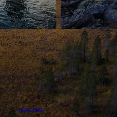
79,17 km
4.054 m
1.806 m
© Martin Mägli, UNESCO Biosphäre Entlebuch
berg, Poste
nberg, Poste
ours Paysage de tourbières » dans l'Entlebuch 
, des sentiers de montagne pierreux et des rou
 naturelles sauvages et presque intactes.
 trésors naturels que le « Wild West » de Lucerne.
mbreuses
tourbières
de Suisse et une faune et flore
 pas étonnant que l’Entlebuch ait été désigné prem