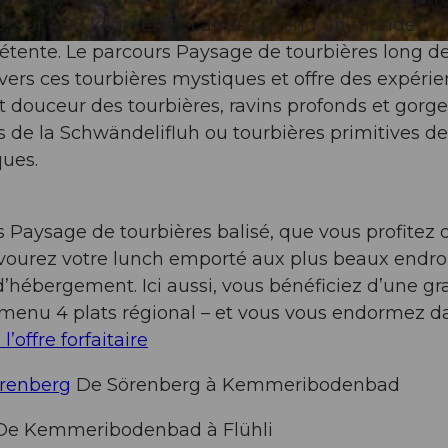
O. Sur 400 kilomètres carrés s’étend un monde
étente. Le parcours Paysage de tourbières long de
ers ces tourbières mystiques et offre des expéri
t douceur des tourbières, ravins profonds et gorg
es de la Schwändelifluh ou tourbières primitives de
ues.
Paysage de tourbières balisé, que vous profitez 
vourez votre lunch emporté aux plus beaux endroi
d’hébergement. Ici aussi, vous bénéficiez d’une g
vec menu 4 plats régional – et vous vous endormez d
l’offre forfaitaire
örenberg
De Sörenberg à Kemmeribodenbad
e Kemmeribodenbad à Flühli