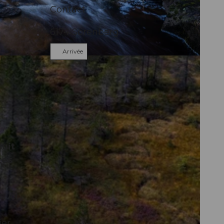
Contact
6174
Sörenberg
Arrivée
suit
tes
 Ici,
ier