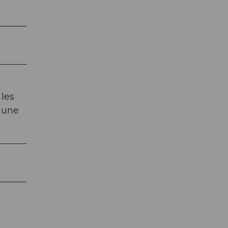
 les
s une