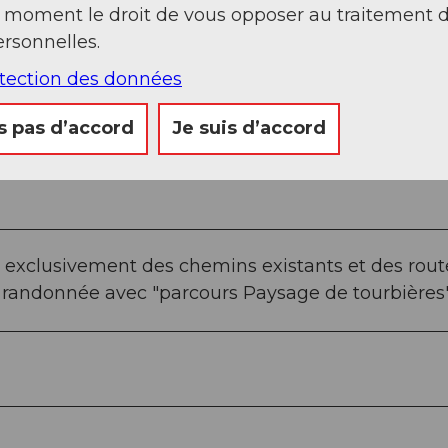
t moment le droit de vous opposer au traitement 
rsonnelles.
otection des données
Sep
Oct
Nov
Déc
s pas d’accord
Je suis d’accord
exclusivement des chemins existants et des rout
e randonnée avec "parcours Paysage de tourbières"