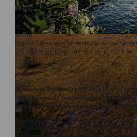
27:15 h
4.054 m
882 m
924 m
Départ: Sörenberg, arrêt de car postal Sören
Objectif: Sörenberg, arrêt de car postal Söre
Le voyage d'aventure de cinq jours « parc
des sentiers de tourbières rebondissants
de cols historiques à travers des beautés
Peu de régions en Suisse possèdent autant de
se trouvent les plus grandes et les plus no
d’importance (inter)nationale. Il n’est donc