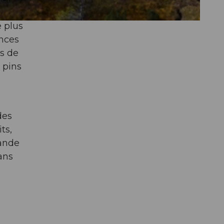
 plus
ences
es de
 pins
des
ts,
rande
ans