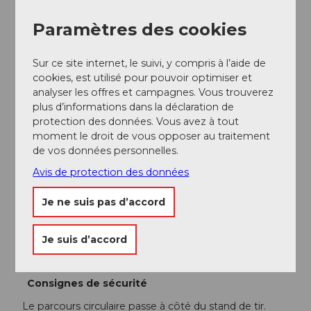
Andermatt est le point de connexion de la Matterhorn
Gotthard Bahn et est donc très bien accessible en
Paramètres des cookies
train. L'horaire est le suivant :
Horaire SBB
Sur ce site internet, le suivi, y compris à l’aide de
Auteur(e)
cookies, est utilisé pour pouvoir optimiser et
analyser les offres et campagnes. Vous trouverez
Andermatt-Urserntal Tourismus GmbH
plus d’informations dans la déclaration de
protection des données. Vous avez à tout
Organisation
moment le droit de vous opposer au traitement
Région de vacances Andermatt
de vos données personnelles.
Avis de protection des données
Conseil de l'auteur
Je ne suis pas d’accord
Aire de grillade Flies
Visite de la chapelle Mariahilf
Je suis d’accord
Vue sur Andermatt depuis "Brunnen" avec banc
Consignes de sécurité
Le parcours circulaire passe à côté du stand de tir.