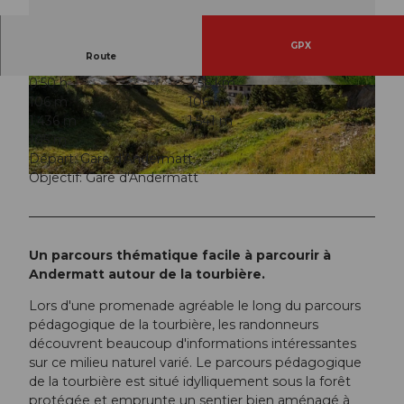
GPX
Route
0:50 h
2,56 km
© Andermatt-Urserntal Tourismus GmbH, Ferie
© Andermatt-Urserntal Tourismus GmbH, Ferie
106 m
106 m
nregion Andermatt
nregion Andermatt
1.436 m
1.541 m
105 m
Départ: Gare d'Andermatt
Objectif: Gare d'Andermatt
© Mike Niederhauser, Ferienregion Andermatt
Un parcours thématique facile à parcourir à
Andermatt autour de la tourbière.
Lors d'une promenade agréable le long du parcours
pédagogique de la tourbière, les randonneurs
découvrent beaucoup d'informations intéressantes
sur ce milieu naturel varié. Le parcours pédagogique
de la tourbière est situé idylliquement sous la forêt
protégée et emprunte un sentier bien aménagé à