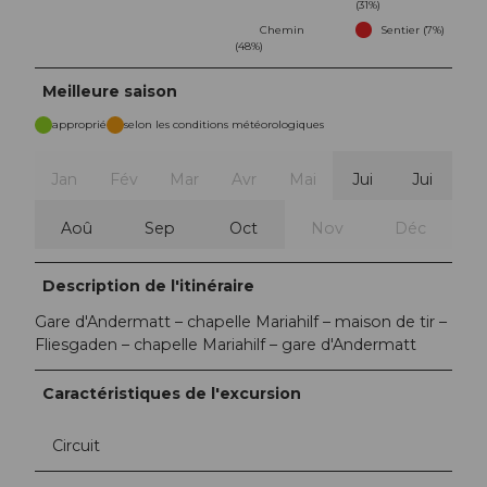
(31%)
Chemin
Sentier (7%)
(48%)
Meilleure saison
approprié
selon les conditions météorologiques
Jan
Fév
Mar
Avr
Mai
Jui
Jui
Aoû
Sep
Oct
Nov
Déc
Description de l'itinéraire
Gare d'Andermatt – chapelle Mariahilf – maison de tir –
Fliesgaden – chapelle Mariahilf – gare d'Andermatt
Caractéristiques de l'excursion
Circuit