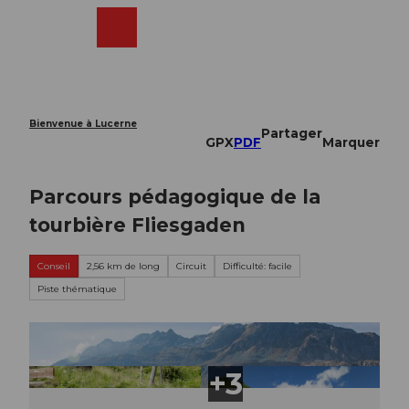
T
o
Webcams
Recherche
Menu
Shop
c
o
n
t
e
Bienvenue à Lucerne
Partager
n
GPX
PDF
Marquer
t
Parcours pédagogique de la
tourbière Fliesgaden
Conseil
2,56 km de long
Circuit
Difficulté: facile
Piste thématique