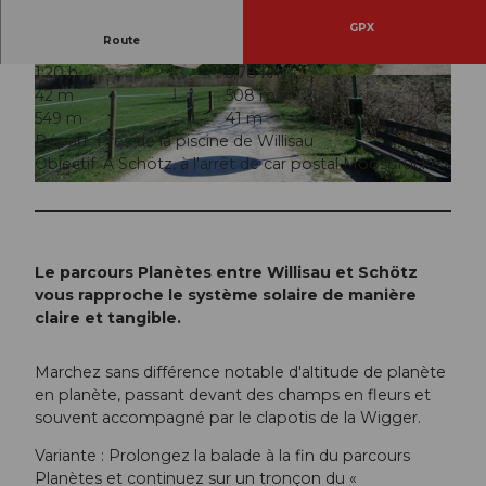
GPX
Route
1:20 h
5,78 km
© Willisau Tourismus, Willisau Tourismus
© Willisau Tourismus, Willisau Tourismus
42 m
508 m
549 m
41 m
Départ: Près de la piscine de Willisau
Objectif: À Schötz, à l'arrêt de car postal Moosbrücke
© Willisau Tourismus, Willisau Tourismus
Le parcours Planètes entre Willisau et Schötz
vous rapproche le système solaire de manière
claire et tangible.
Marchez sans différence notable d'altitude de planète
en planète, passant devant des champs en fleurs et
souvent accompagné par le clapotis de la Wigger.
Variante : Prolongez la balade à la fin du parcours
Planètes et continuez sur un tronçon du «