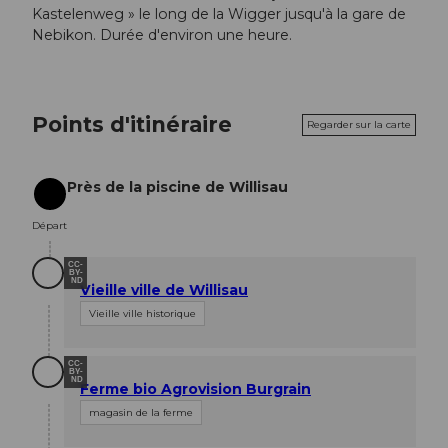
Kastelenweg » le long de la Wigger jusqu'à la gare de
Nebikon. Durée d'environ une heure.
Points d'itinéraire
Regarder sur la carte
Près de la piscine de Willisau
Départ
Départ
CC-
BY-
ND
Vieille ville de Willisau
Vieille ville historique
CC-
BY-
ND
Ferme bio Agrovision Burgrain
magasin de la ferme