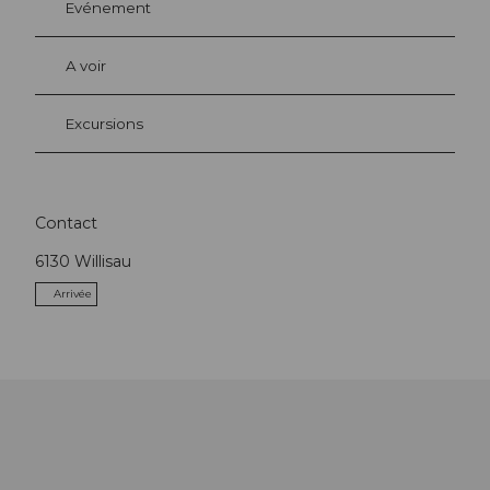
Evénement
A voir
Excursions
Contact
6130
Willisau
Arrivée