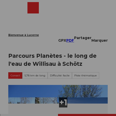
T
o
Webcams
Recherche
Menu
Shop
c
o
n
t
e
Bienvenue à Lucerne
Partager
n
GPX
PDF
Marquer
t
Parcours Planètes - le long de
l'eau de Willisau à Schötz
Conseil
5,78 km de long
Difficulté: facile
Piste thématique