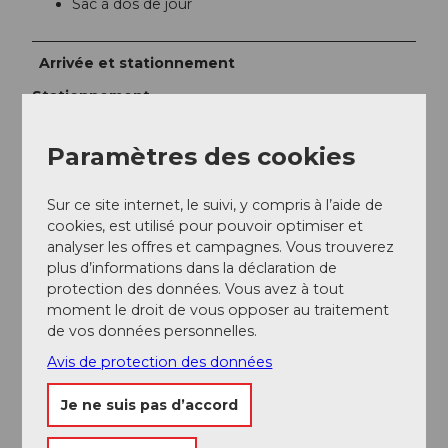
Sac à dos de jour
Arrivée et stationnement
Stationnement
Parkings payants près de la gare de Willisau
Transports en commun
Paramètres des cookies
Prendre le train jusqu'à Willisau. À partir de Schötz,
prendre le bus.
Sur ce site internet, le suivi, y compris à l’aide de
cookies, est utilisé pour pouvoir optimiser et
Informations supplémentaires / Liens
analyser les offres et campagnes. Vous trouverez
plus d’informations dans la déclaration de
Horaire CFF
protection des données. Vous avez à tout
moment le droit de vous opposer au traitement
de vos données personnelles.
Auteur(e)
Avis de protection des données
Willisau Tourismus
Je ne suis pas d’accord
Organisation