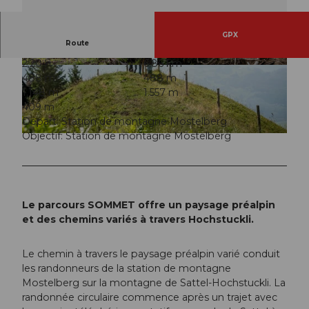
GPX
Route
2:20 h
6,86 km
© Sattel Hochstuckli
© Sattel Hochstuckli
488 m
488 m
1.148 m
1.557 m
409 m
Départ: Station de montagne Mostelberg
Objectif: Station de montagne Mostelberg
© Sattel Hochstuckli
Le parcours SOMMET offre un paysage préalpin
et des chemins variés à travers Hochstuckli.
Le chemin à travers le paysage préalpin varié conduit
les randonneurs de la station de montagne
Mostelberg sur la montagne de Sattel-Hochstuckli. La
randonnée circulaire commence après un trajet avec