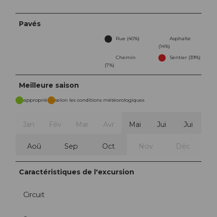
Pavés
Rue (40%)
Asphalte
(14%)
Chemin
Sentier (39%)
(7%)
Meilleure saison
approprié
selon les conditions météorologiques
Jan
Fév
Mar
Avr
Mai
Jui
Jui
Aoû
Sep
Oct
Nov
Déc
Caractéristiques de l'excursion
Circuit