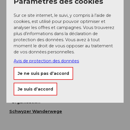
Paramètres des cookies
Parkings payants à la station aval.
Sur ce site internet, le suivi, y compris à l’aide de
Transports en commun
cookies, est utilisé pour pouvoir optimiser et
analyser les offres et campagnes. Vous trouverez
Avec la SOB jusqu'à Sattel ou avec Auto AG Schwyz
plus d’informations dans la déclaration de
depuis Schwyz avec la ligne 7 jusqu'à la station aval du
protection des données. Vous avez à tout
téléphérique de Sattel. Alternative : transports publics
moment le droit de vous opposer au traitement
Zugerland (ligne 23) depuis Arth-Goldau jusqu'à Sattel.
de vos données personnelles.
Depuis Ägeri avec le bus 9 depuis Oberägeri
Avis de protection des données
Horaire CFF
Horaire AAGS
Je ne suis pas d’accord
Auteur(e)
Schwyzer Wanderwege
Je suis d’accord
Organisation
Schwyzer Wanderwege