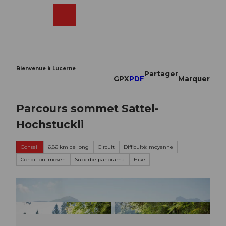
T
o
Webcams
Recherche
Menu
Shop
c
o
n
t
e
Bienvenue à Lucerne
Partager
n
GPX
PDF
Marquer
t
Parcours sommet Sattel-
Hochstuckli
Conseil
6,86 km de long
Circuit
Difficulté: moyenne
Condition: moyen
Superbe panorama
Hike