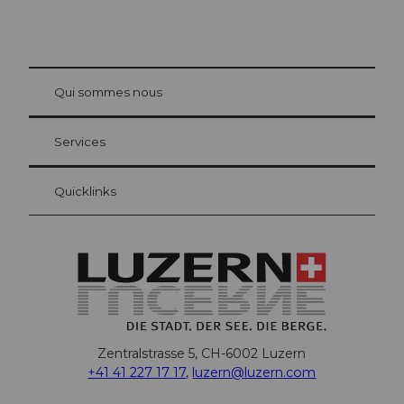
© Be
at Bre
chbü
hl
Qui sommes nous
Carte d’hôte Lucerne
Vos avantages en tant qu'hôte pour la nuit
Services
Quicklinks
Zentralstrasse 5, CH-6002 Luzern
+41 41 227 17 17
,
luzern@luzern.com