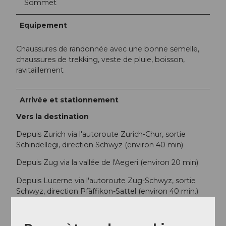
Sommet
Equipement
Chaussures de randonnée avec une bonne semelle,
chaussures de trekking, veste de pluie, boisson,
ravitaillement
Arrivée et stationnement
Vers la destination
Depuis Zurich via l'autoroute Zurich-Chur, sortie
Schindellegi, direction Schwyz (environ 40 min)
Depuis Zug via la vallée de l'Aegeri (environ 20 min)
Depuis Lucerne via l'autoroute Zug-Schwyz, sortie
Schwyz, direction Pfäffikon-Sattel (environ 40 min.)
Stationnement