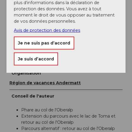
plus d’informations dans la déclaration de
Informations supplémentaires / Liens
protection des données. Vous avez à tout
moment le droit de vous opposer au traitement
Pour toute question supplémentaire, n'hésitez pas à
de vos données personnelles.
contacter :
Région de vacances Andermatt
, +41 41
Avis de protection des données
888 71 00,
info@andermatt.swiss
Je ne suis pas d’accord
Auteur(e)
Je suis d’accord
Andermatt-Urserntal Tourismus GmbH
Organisation
Région de vacances Andermatt
Conseil de l'auteur
Phare au col de l'Oberalp
Extension du parcours avec le lac de Toma et
retour au col de l'Oberalp
Parcours alternatif : retour au col de l'Oberalp