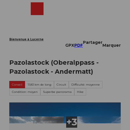
T
o
Webcams
Recherche
Menu
Shop
c
o
n
t
e
Bienvenue à Lucerne
Partager
n
GPX
PDF
Marquer
t
Pazolastock (Oberalppass -
Pazolastock - Andermatt)
Conseil
11,83 km de long
Circuit
Difficulté: moyenne
Condition: moyen
Superbe panorama
Hike