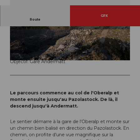
GPX
Route
4:30 h
11,83 km
© Thomas Simmen, Ferienregion Andermatt
© Thomas Simmen, Ferienregion Andermatt
700 m
1.293 m
1.436 m
2.739 m
1.303 m
Départ: Gare Oberalppass
Objectif: Gare Andermatt
© Andermatt-Urserntal Tourismus GmbH, Ferienregion Andermatt
Le parcours commence au col de l'Oberalp et
monte ensuite jusqu'au Pazolastock. De là, il
descend jusqu'à Andermatt.
Le sentier démarre à la gare de l'Oberalp et monte sur
un chemin bien balisé en direction du Pazolastock. En
chemin, on profite d’une vue magnifique sur la