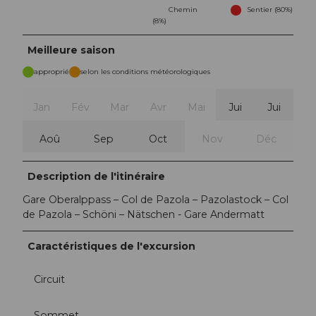
Chemin
Sentier (80%)
(8%)
Meilleure saison
approprié
selon les conditions météorologiques
Jan
Fév
Mar
Avr
Mai
Jui
Jui
Aoû
Sep
Oct
Nov
Déc
Description de l'itinéraire
Gare Oberalppass – Col de Pazola – Pazolastock – Col
de Pazola – Schöni – Nätschen - Gare Andermatt
Caractéristiques de l'excursion
Circuit
Sommet